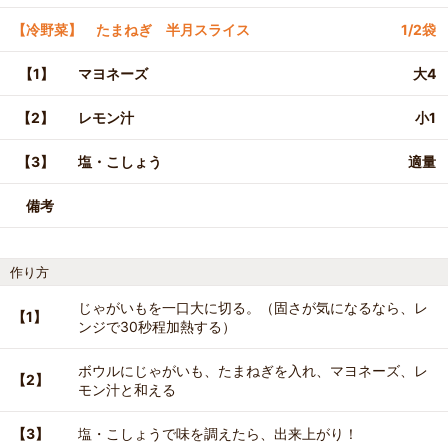
【冷野菜】 たまねぎ 半月スライス
1/2袋
【1】
マヨネーズ
大4
【2】
レモン汁
小1
【3】
塩・こしょう
適量
備考
作り方
じゃがいもを一口大に切る。（固さが気になるなら、レ
【1】
ンジで30秒程加熱する）
ボウルにじゃがいも、たまねぎを入れ、マヨネーズ、レ
【2】
モン汁と和える
【3】
塩・こしょうで味を調えたら、出来上がり！