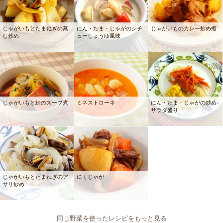
じゃがいもとたまねぎの蒸
にん・たま・じゃがのシチ
じゃがいものカレー炒め煮
し炒め
ューしょうゆ風味
じゃがいもと鮭のスープ煮
ミネストローネ
にん・たま・じゃがの炒め
サラダ盛り
じゃがいもとたまねぎのア
にくじゃが
サリ炒め
同じ野菜を使ったレシピをもっと見る