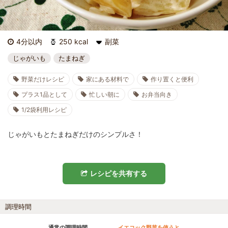
4分以内
250 kcal
副菜
じゃがいも
たまねぎ
野菜だけレシピ
家にある材料で
作り置くと便利
プラス1品として
忙しい朝に
お弁当向き
1/2袋利用レシピ
じゃがいもとたまねぎだけのシンプルさ！
レシピを共有する
調理時間
通常の調理時間
イエコック野菜を使うと