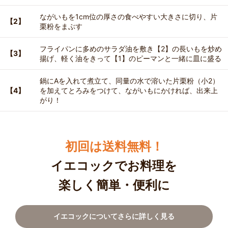
ながいもを1cm位の厚さの食べやすい大きさに切り、片
【2】
栗粉をまぶす
フライパンに多めのサラダ油を敷き【2】の長いもを炒め
【3】
揚げ、軽く油をきって【1】のピーマンと一緒に皿に盛る
鍋にAを入れて煮立て、同量の水で溶いた片栗粉（小2）
【4】
を加えてとろみをつけて、ながいもにかければ、出来上
がり！
初回は送料無料！
イエコックでお料理を
楽しく簡単・便利に
イエコックについてさらに詳しく見る