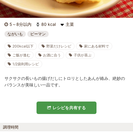
5～8分以内
80 kcal
主菜
ながいも
ピーマン
200kcal以下
野菜だけレシピ
家にある材料で
ご飯が進む
お酒に合う
子供が喜ぶ
1/2袋利用レシピ
サクサクの長いもの揚げだしにトロリとしたあんが絡み、絶妙の
バランスが美味しい一品です。
レシピを共有する
調理時間