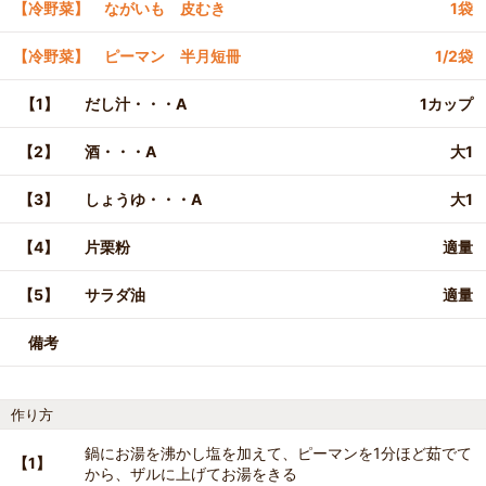
【冷野菜】 ながいも 皮むき
1袋
【冷野菜】 ピーマン 半月短冊
1/2袋
【1】
だし汁・・・A
1カップ
【2】
酒・・・A
大1
【3】
しょうゆ・・・A
大1
【4】
片栗粉
適量
【5】
サラダ油
適量
備考
作り方
鍋にお湯を沸かし塩を加えて、ピーマンを1分ほど茹でて
【1】
から、ザルに上げてお湯をきる