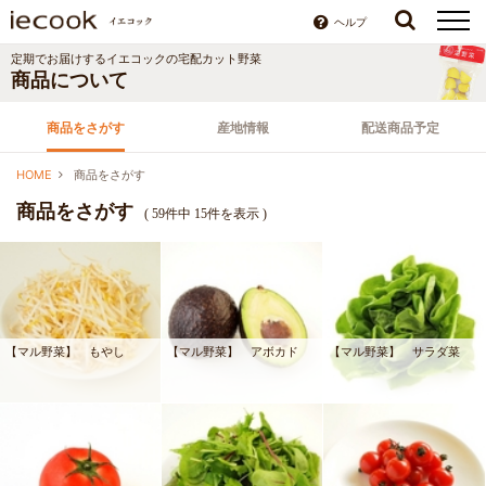
ヘルプ
定期でお届けするイエコックの宅配カット野菜
商品について
商品をさがす
産地情報
配送商品予定
HOME
商品をさがす
商品をさがす
( 59件中 15件を表示 )
【マル野菜】 もやし
【マル野菜】 アボカド
【マル野菜】 サラダ菜