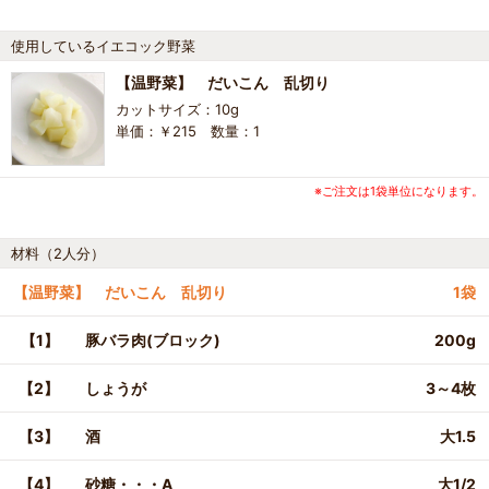
使用しているイエコック野菜
【温野菜】 だいこん 乱切り
カットサイズ：10g
単価：￥215 数量：1
※ご注文は1袋単位になります。
材料（2人分）
【温野菜】 だいこん 乱切り
1袋
【1】
豚バラ肉(ブロック)
200g
【2】
しょうが
3～4枚
【3】
酒
大1.5
【4】
砂糖・・・A
大1/2