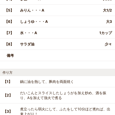
【5】
みりん・・・A
大1/2
【6】
しょうゆ・・・A
大3
【7】
水・・・A
1カップ
【8】
サラダ油
少々
備考
作り方
【1】
鍋に油を熱して、豚肉を両面焼く
だいこんとスライスしたしょうがを加え炒め、酒を振
【2】
り、Aを加えて強火で煮る
煮立ったら弱火にして、ふたをして10分ほど煮れば、出
【3】
来上がり！