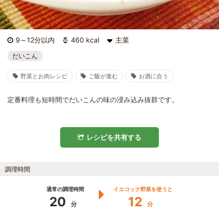
9～12分以内
460 kcal
主菜
だいこん
野菜とお肉レシピ
ご飯が進む
お酒に合う
定番料理も短時間でだいこんの味の浸み込み抜群です。
レシピを共有する
調理時間
通常の調理時間
イエコック野菜を使うと
20
12
分
分