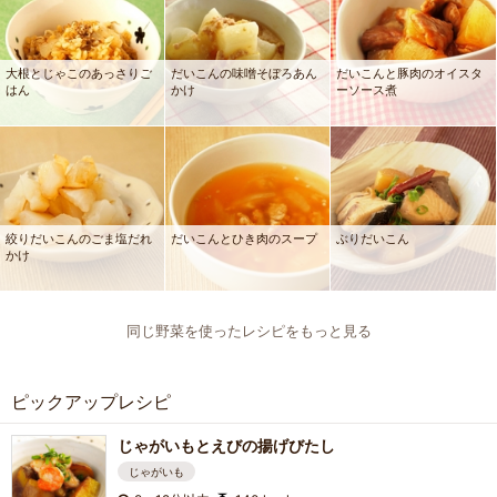
大根とじゃこのあっさりご
だいこんの味噌そぼろあん
だいこんと豚肉のオイスタ
はん
かけ
ーソース煮
絞りだいこんのごま塩だれ
だいこんとひき肉のスープ
ぶりだいこん
かけ
同じ野菜を使ったレシピをもっと見る
ピックアップレシピ
じゃがいもとえびの揚げびたし
じゃがいも