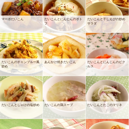
マーボだいこん
だいこんとにんじんのポト
だいこんと干しえびの炒め
フ
サラダ
だいこんのチャンプルー風
あんかけ焼きだいこん
だいこんとにんじんのピク
炒め
ルス
だいこんとしゃけの塩炒め
だいこんの鶏スープ
だいこんとたこのマリネ