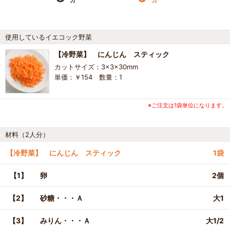
使用しているイエコック野菜
【冷野菜】 にんじん スティック
カットサイズ：3×3×30mm
単価：￥154 数量：1
※ご注文は1袋単位になります。
材料（2人分）
【冷野菜】 にんじん スティック
1袋
【1】
卵
2個
【2】
砂糖・・・Ａ
大1
【3】
みりん・・・Ａ
大1/2