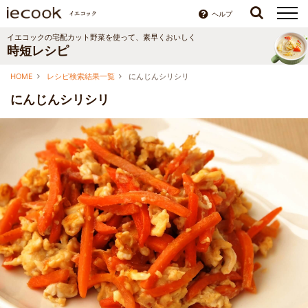
ヘルプ
イエコックの宅配カット野菜を使って、素早くおいしく
時短レシピ
HOME
レシピ検索結果一覧
にんじんシリシリ
にんじんシリシリ