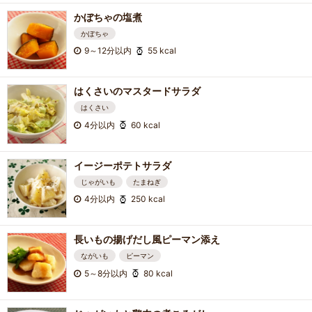
かぼちゃの塩煮
かぼちゃ
9～12分以内
55 kcal
はくさいのマスタードサラダ
はくさい
4分以内
60 kcal
イージーポテトサラダ
じゃがいも
たまねぎ
4分以内
250 kcal
長いもの揚げだし風ピーマン添え
ながいも
ピーマン
5～8分以内
80 kcal