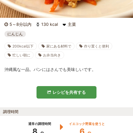
5～8分以内
130 kcal
主菜
にんじん
200kcal以下
家にある材料で
作り置くと便利
忙しい朝に
お弁当向き
沖縄風な一品。パンにはさんでも美味しいです。
レシピを共有する
調理時間
通常の調理時間
イエコック野菜を使うと
8
6
分
分