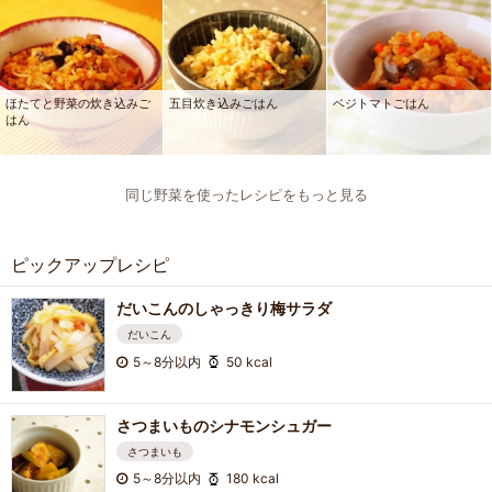
ほたてと野菜の炊き込みご
五目炊き込みごはん
ベジトマトごはん
はん
同じ野菜を使ったレシピをもっと見る
ピックアップレシピ
だいこんのしゃっきり梅サラダ
だいこん
5～8分以内
50 kcal
さつまいものシナモンシュガー
さつまいも
5～8分以内
180 kcal