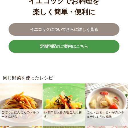
イエコックでお料理を
楽しく簡単・便利に
イエコックについてさらに詳しく見る
定期宅配のご案内はこちら
同じ野菜を使ったレシピ
ごぼうとにんじんのヘルシ
レタスと人参の塩こんぶ和
にん・たま・じゃがのシチ
ーきんぴら
え
ューしょうゆ風味