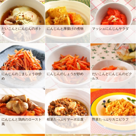
だいこんとにんじんのポト
にんじんと厚揚げの煮物
マッシュにんじんサラダ
フ
にんじんのごましょうゆ炒
にんじんのしょうが炒め
だいこんとにんじんのピク
め
ルス
にんじんと鶏肉のロースト
根菜たっぷりマーボ豆腐
野菜たっぷりカニピラフ
風