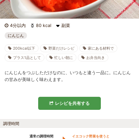
4分以内
80 kcal
副菜
にんじん
200kcal以下
野菜だけレシピ
家にある材料で
プラス1品として
忙しい朝に
お弁当向き
にんじんをつぶしただけなのに、いつもと違う一品に。にんじん
の甘みが美味しく味わえます。
レシピを共有する
調理時間
通常の調理時間
イエコック野菜を使うと