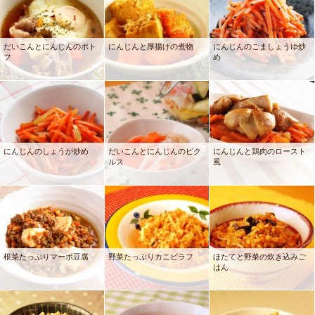
だいこんとにんじんのポト
にんじんと厚揚げの煮物
にんじんのごましょうゆ炒
フ
め
にんじんのしょうが炒め
だいこんとにんじんのピク
にんじんと鶏肉のロースト
ルス
風
根菜たっぷりマーボ豆腐
野菜たっぷりカニピラフ
ほたてと野菜の炊き込みご
はん