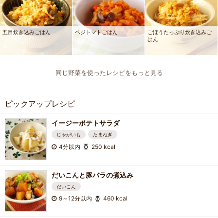
五目炊き込みごはん
ベジトマトごはん
ごぼうたっぷり炊き込みご
はん
同じ野菜を使ったレシピをもっと見る
ピックアップレシピ
イージーポテトサラダ
じゃがいも
たまねぎ
4分以内
250 kcal
だいこんと豚バラの煮込み
だいこん
9～12分以内
460 kcal