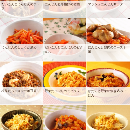
だいこんとにんじんのポト
にんじんと厚揚げの煮物
マッシュにんじんサラダ
フ
にんじんのしょうが炒め
だいこんとにんじんのピク
にんじんと鶏肉のロースト
ルス
風
根菜たっぷりマーボ豆腐
野菜たっぷりカニピラフ
ほたてと野菜の炊き込みご
はん