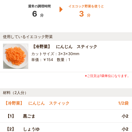
通常の調理時間
イエコック野菜を使うと
6
3
分
分
使用しているイエコック野菜
【冷野菜】 にんじん スティック
カットサイズ：3×3×30mm
単価：￥154 数量：1
※ご注文は1袋単位になります。
材料（2人分）
【冷野菜】 にんじん スティック
1/2袋
【1】
黒ごま
小2
【2】
しょうゆ
小2