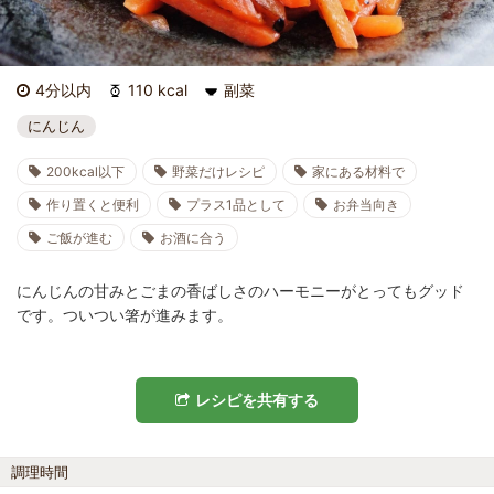
4分以内
110 kcal
副菜
にんじん
200kcal以下
野菜だけレシピ
家にある材料で
作り置くと便利
プラス1品として
お弁当向き
ご飯が進む
お酒に合う
にんじんの甘みとごまの香ばしさのハーモニーがとってもグッド
です。ついつい箸が進みます。
レシピを共有する
調理時間