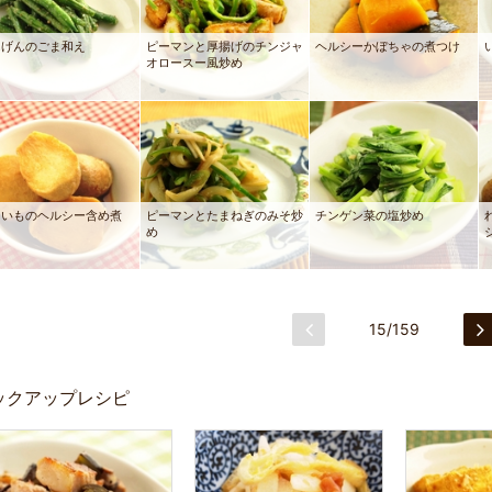
んげんのごま和え
ピーマンと厚揚げのチンジャ
ヘルシーかぼちゃの煮つけ
オロースー風炒め
といものヘルシー含め煮
ピーマンとたまねぎのみそ炒
チンゲン菜の塩炒め
め
15/159
ックアップレシピ