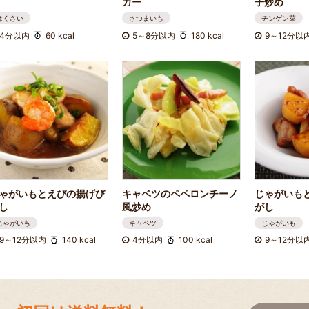
ガー
子炒め
はくさい
さつまいも
チンゲン菜
4分以内
60 kcal
5～8分以内
180 kcal
9～12分以
ゃがいもとえびの揚げび
キャベツのペペロンチーノ
じゃがいも
し
風炒め
がし
じゃがいも
キャベツ
じゃがいも
9～12分以内
140 kcal
4分以内
100 kcal
9～12分以