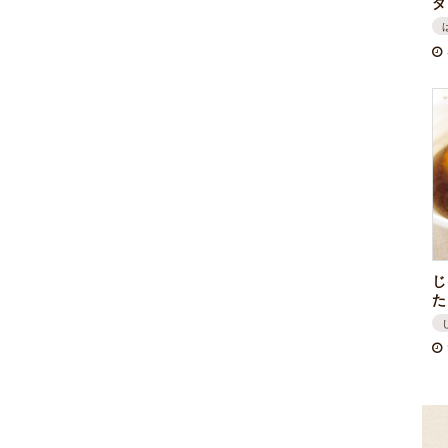
ダ
じ
た