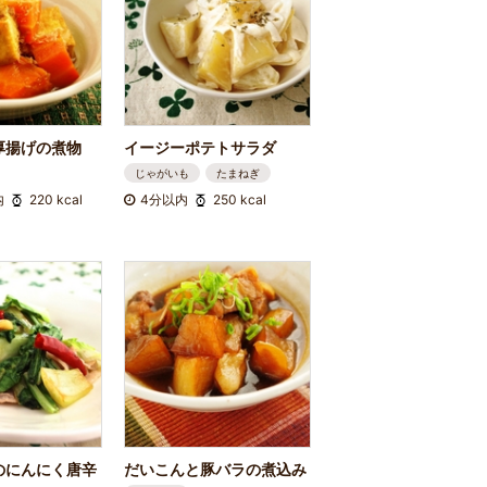
厚揚げの煮物
イージーポテトサラダ
じゃがいも
たまねぎ
内
220 kcal
4分以内
250 kcal
のにんにく唐辛
だいこんと豚バラの煮込み