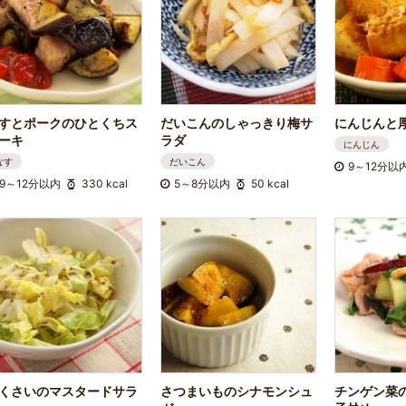
すとポークのひとくちス
だいこんのしゃっきり梅サ
にんじんと
ーキ
ラダ
にんじん
なす
だいこん
9～12分以
9～12分以内
330 kcal
5～8分以内
50 kcal
くさいのマスタードサラ
さつまいものシナモンシュ
チンゲン菜