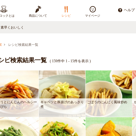
ヘルプ
コックとは
商品について
レシピ
マイページ
、素早くおいしく
E
レシピ検索結果一覧
シピ検索結果一覧
(
159件中 1 - 15件を表示
)
ぼうとにんじんのヘルシー
キャベツと厚揚げのあっさり
ごぼうのにんにく風味炒め
んぴら
煮