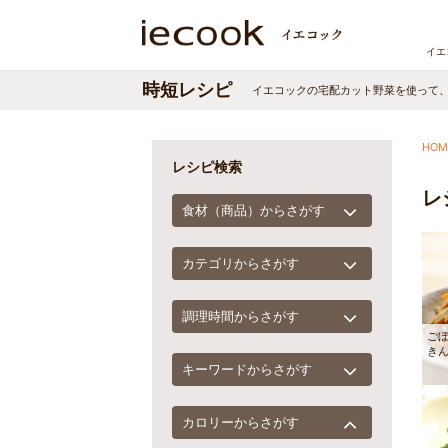
イエ
時短レシピ
イエコックの宅配カット野菜を使って
HOM
レシピ検索
レ
食材（商品）からさがす
カテゴリからさがす
調理時間からさがす
ご
き
キーワードからさがす
カロリーからさがす