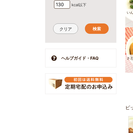
kcal以下
い
検索
クリア
ヘルプガイド・FAQ
さ
ピ