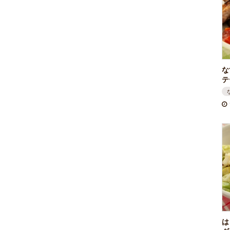
な
テ
は