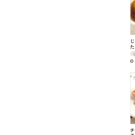
じ
た
チ