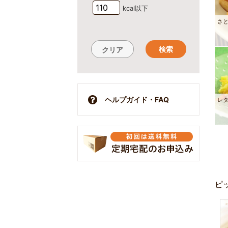
kcal以下
さ
検索
クリア
ヘルプガイド・FAQ
レ
ピ