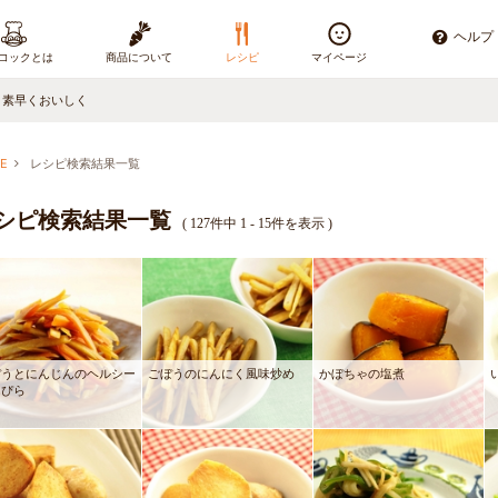
ヘルプ
コックとは
商品について
レシピ
マイページ
、素早くおいしく
E
レシピ検索結果一覧
シピ検索結果一覧
(
127件中 1 - 15件を表示
)
ぼうとにんじんのヘルシー
ごぼうのにんにく風味炒め
かぼちゃの塩煮
んぴら