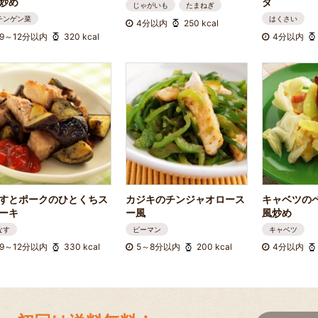
炒め
ダ
じゃがいも
たまねぎ
チンゲン菜
はくさい
4分以内
250 kcal
9～12分以内
320 kcal
4分以内
すとポークのひとくちス
カジキのチンジャオロース
キャベツの
ーキ
ー風
風炒め
なす
ピーマン
キャベツ
9～12分以内
330 kcal
5～8分以内
200 kcal
4分以内