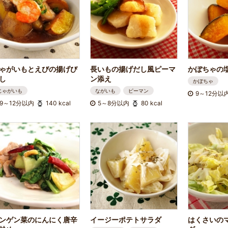
ゃがいもとえびの揚げび
長いもの揚げだし風ピーマ
かぼちゃの
し
ン添え
かぼちゃ
じゃがいも
ながいも
ピーマン
9～12分以
9～12分以内
140 kcal
5～8分以内
80 kcal
ンゲン菜のにんにく唐辛
イージーポテトサラダ
はくさいの