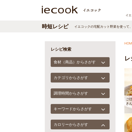
イエ
時短レシピ
イエコックの宅配カット野菜を使って
HOM
レシピ検索
レ
食材（商品）からさがす
カテゴリからさがす
調理時間からさがす
ご
き
キーワードからさがす
カロリーからさがす