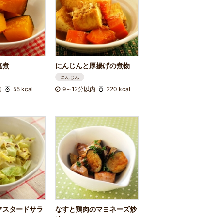
塩煮
にんじんと厚揚げの煮物
にんじん
内
55 kcal
9～12分以内
220 kcal
マスタードサラ
なすと鶏肉のマヨネーズ炒