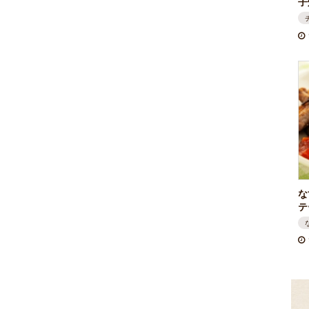
子
な
テ