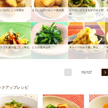
といものしょうゆ焼き
さといものヘルシー含め煮
ピーマンとたまねぎのみそ炒
め
タスと人参の塩こんぶ和え
にらの塩キムチ
キャベツのみそ蒸し和え
15/127
ックアップレシピ