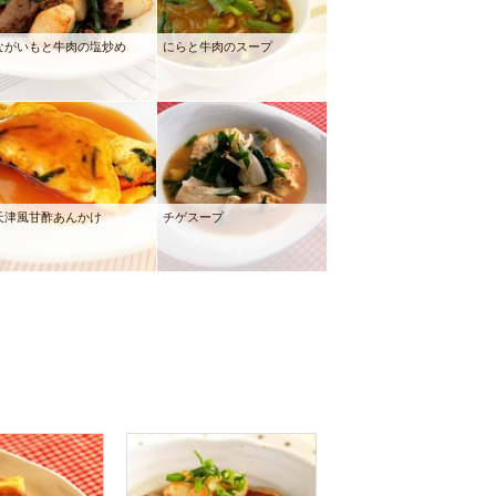
ながいもと牛肉の塩炒め
にらと牛肉のスープ
天津風甘酢あんかけ
チゲスープ