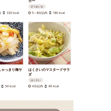
ガー
さつまいも
内
320 kcal
5～8分以内
180 kcal
しゃっきり梅サ
はくさいのマスタードサラ
ダ
はくさい
50 kcal
4分以内
60 kcal