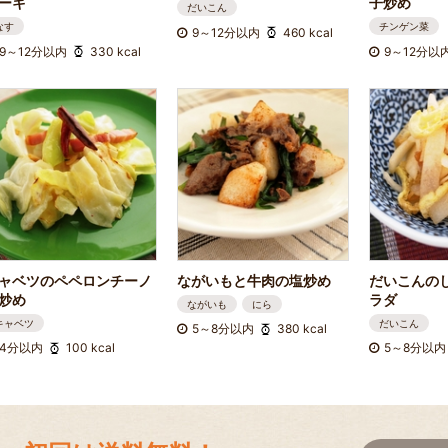
ーキ
子炒め
だいこん
なす
チンゲン菜
9～12分以内
460 kcal
9～12分以内
330 kcal
9～12分以
ャベツのペペロンチーノ
ながいもと牛肉の塩炒め
だいこんの
炒め
ラダ
ながいも
にら
キャベツ
だいこん
5～8分以内
380 kcal
4分以内
100 kcal
5～8分以内