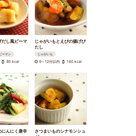
げだし風ピーマ
じゃがいもとえびの揚げび
たし
ピーマン
じゃがいも
80 kcal
9～12分以内
140 kcal
のにんにく唐辛
さつまいものシナモンシュ