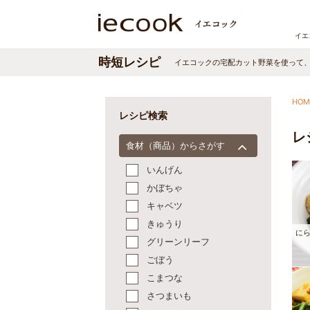
イエ
時短レシピ
イエコックの宅配カット野菜を使って
HOM
レシピ検索
レ
食材（商品）からさがす
いんげん
かぼちゃ
キャベツ
きゅうり
に
グリーンリーフ
ごぼう
こまつな
さつまいも