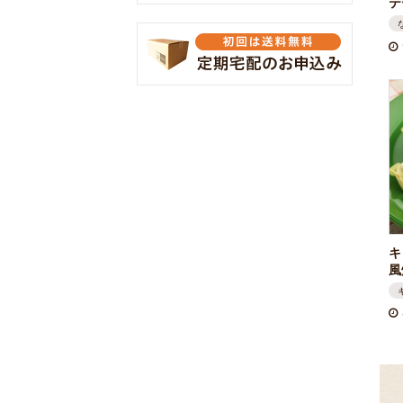
テ
キ
風