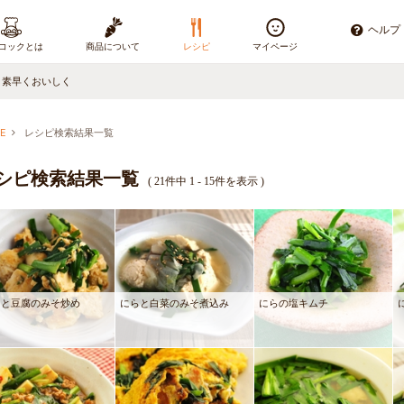
ヘルプ
コックとは
商品について
レシピ
マイページ
、素早くおいしく
E
レシピ検索結果一覧
シピ検索結果一覧
(
21件中 1 - 15件を表示
)
らと豆腐のみそ炒め
にらと白菜のみそ煮込み
にらの塩キムチ