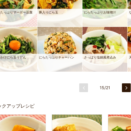
らたっぷりマーボー豆腐
豚入りにら玉
にらたっぷりお味噌汁
っかけにら玉うどん
にらたっぷりチャーハン
さっぱり塩鍋風煮込み
15/21
ックアップレシピ