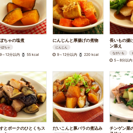
ぼちゃの塩煮
にんじんと厚揚げの煮物
長いもの揚
ン添え
かぼちゃ
にんじん
ながいも
9～12分以内
55 kcal
9～12分以内
220 kcal
5～8分以内
すとポークのひとくちス
だいこんと豚バラの煮込み
チンゲン菜