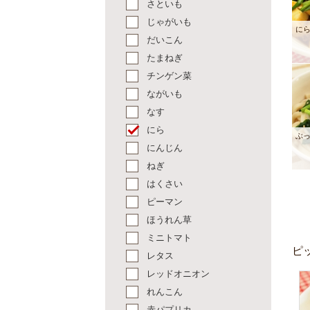
さといも
じゃがいも
に
だいこん
たまねぎ
チンゲン菜
ながいも
なす
にら
ぶ
にんじん
ねぎ
はくさい
ピーマン
ほうれん草
ミニトマト
ピ
レタス
レッドオニオン
れんこん
赤パプリカ