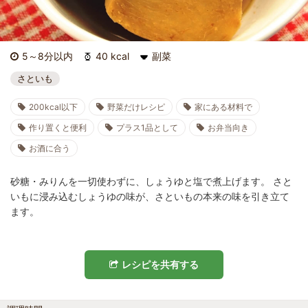
5～8分以内
40 kcal
副菜
さといも
200kcal以下
野菜だけレシピ
家にある材料で
作り置くと便利
プラス1品として
お弁当向き
お酒に合う
砂糖・みりんを一切使わずに、しょうゆと塩で煮上げます。 さと
いもに浸み込むしょうゆの味が、さといもの本来の味を引き立て
ます。
レシピを共有する