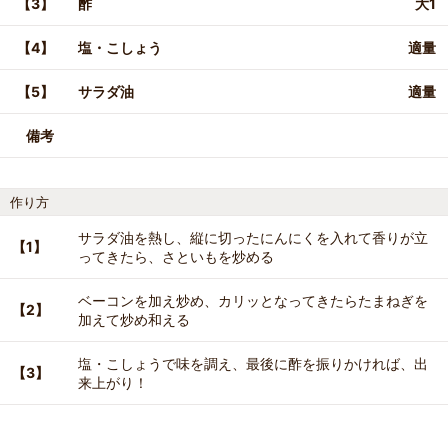
【3】
酢
大1
【4】
塩・こしょう
適量
【5】
サラダ油
適量
備考
作り方
サラダ油を熱し、縦に切ったにんにくを入れて香りが立
【1】
ってきたら、さといもを炒める
ベーコンを加え炒め、カリッとなってきたらたまねぎを
【2】
加えて炒め和える
塩・こしょうで味を調え、最後に酢を振りかければ、出
【3】
来上がり！