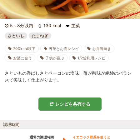
5～8分以内
130 kcal
主菜
さといも
たまねぎ
200kcal以下
野菜とお肉レシピ
お弁当向き
お酒に合う
子供が喜ぶ
1/2袋利用レシピ
さといもの香ばしさとベーコンの塩味、酢が酸味が絶妙のバラン
スで美味しく仕上がります。
レシピを共有する
調理時間
通常の調理時間
イエコック野菜を使うと