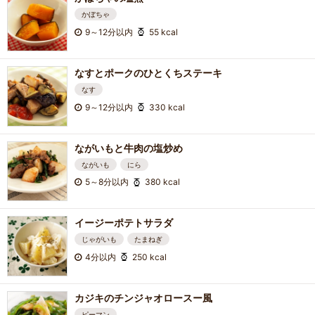
かぼちゃ
9～12分以内
55 kcal
なすとポークのひとくちステーキ
なす
9～12分以内
330 kcal
ながいもと牛肉の塩炒め
ながいも
にら
5～8分以内
380 kcal
イージーポテトサラダ
じゃがいも
たまねぎ
4分以内
250 kcal
カジキのチンジャオロースー風
ピーマン