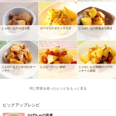
じゃがいものそぼろ煮
ガーリックポテトサラダ
じゃがいもの田楽みそ焼き
じゃがいもといかのバター
じゃがベーコン炒め
じゃがいもと鶏肉のペペロ
ソテー
ンチーニ炒め
同じ野菜を使ったレシピをもっと見る
ピックアップレシピ
かぼちゃの塩煮