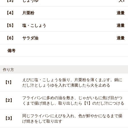
【3】
しょうゆ
大1
【4】
片栗粉
適量
【5】
塩・こしょう
適量
【6】
サラダ油
適量
備考
作り方
えびに塩・こしょうを振り、片栗粉を薄くまぶす。鍋に
【1】
だし汁としょうゆを入れて沸騰したら火を止める
フライパンに多めの油を敷き、じゃがいもに焦げ目がつ
【2】
くまで揚げ焼きし、取り出したら【1】のだし汁につける
同じフライパンにえびを入れ、色が鮮やかになるまで揚
【3】
げ焼きをして取り出す