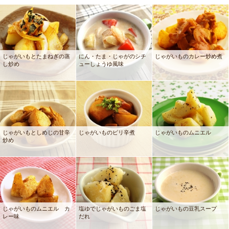
じゃがいもとたまねぎの蒸
にん・たま・じゃがのシチ
じゃがいものカレー炒め煮
し炒め
ューしょうゆ風味
じゃがいもとしめじの甘辛
じゃがいものピリ辛煮
じゃがいものムニエル
炒め
じゃがいものムニエル カ
塩ゆでじゃがいものごま塩
じゃがいもの豆乳スープ
レー味
だれ