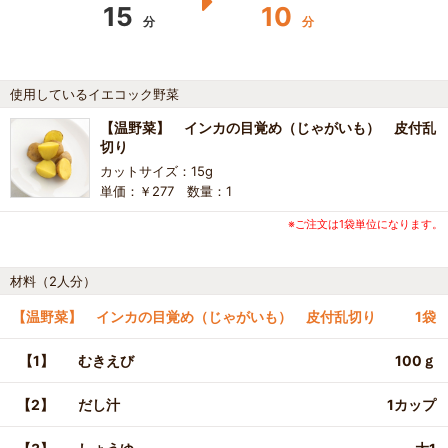
15
10
分
分
使用しているイエコック野菜
【温野菜】 インカの目覚め（じゃがいも） 皮付乱
切り
カットサイズ：15g
単価：￥277 数量：1
※ご注文は1袋単位になります。
材料（2人分）
【温野菜】 インカの目覚め（じゃがいも） 皮付乱切り
1袋
【1】
むきえび
100ｇ
【2】
だし汁
1カップ