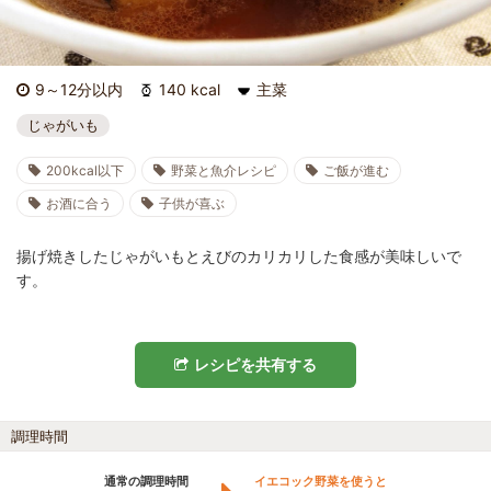
9～12分以内
140 kcal
主菜
じゃがいも
200kcal以下
野菜と魚介レシピ
ご飯が進む
お酒に合う
子供が喜ぶ
揚げ焼きしたじゃがいもとえびのカリカリした食感が美味しいで
す。
レシピを共有する
調理時間
通常の調理時間
イエコック野菜を使うと