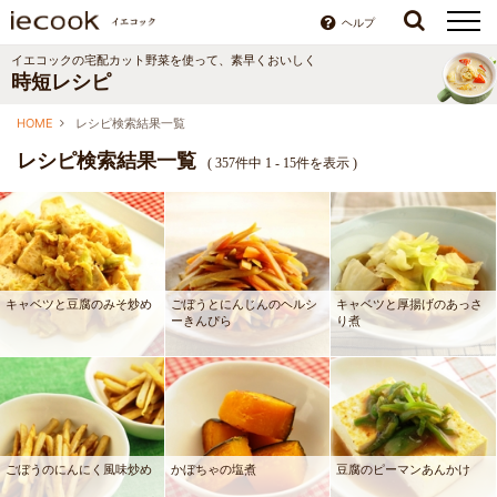
ヘルプ
イエコックの宅配カット野菜を使って、素早くおいしく
時短レシピ
HOME
レシピ検索結果一覧
レシピ検索結果一覧
(
357件中 1 - 15件を表示
)
キャベツと豆腐のみそ炒め
ごぼうとにんじんのヘルシ
キャベツと厚揚げのあっさ
ーきんぴら
り煮
ごぼうのにんにく風味炒め
かぼちゃの塩煮
豆腐のピーマンあんかけ