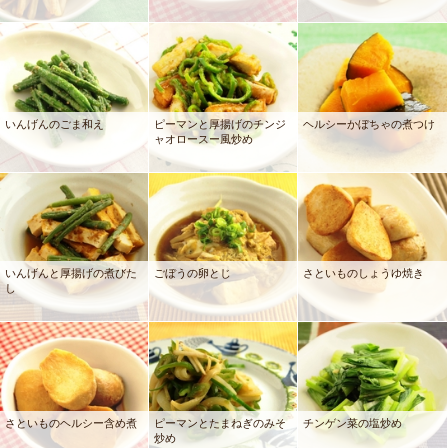
いんげんのごま和え
ピーマンと厚揚げのチンジ
ヘルシーかぼちゃの煮つけ
ャオロースー風炒め
いんげんと厚揚げの煮びた
ごぼうの卵とじ
さといものしょうゆ焼き
し
さといものヘルシー含め煮
ピーマンとたまねぎのみそ
チンゲン菜の塩炒め
炒め