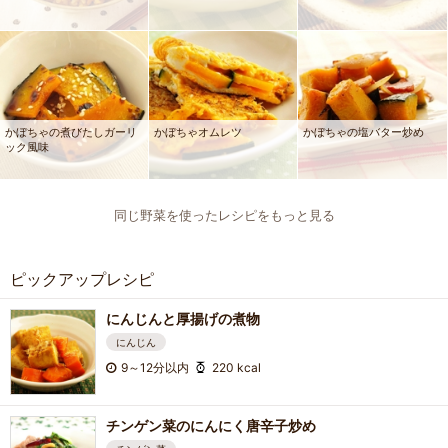
かぼちゃの煮びたしガーリ
かぼちゃオムレツ
かぼちゃの塩バター炒め
ック風味
同じ野菜を使ったレシピをもっと見る
ピックアップレシピ
にんじんと厚揚げの煮物
にんじん
9～12分以内
220 kcal
チンゲン菜のにんにく唐辛子炒め