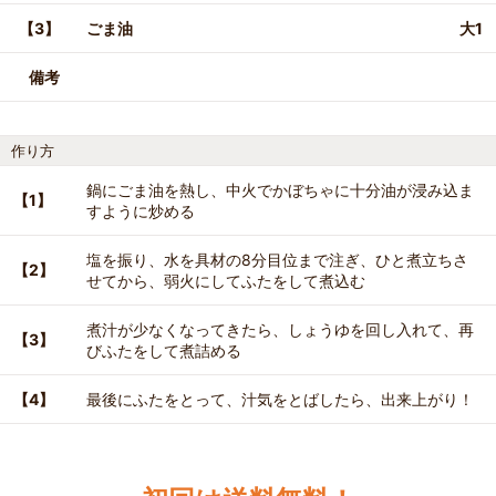
【3】
ごま油
大1
備考
作り方
鍋にごま油を熱し、中火でかぼちゃに十分油が浸み込ま
【1】
すように炒める
塩を振り、水を具材の8分目位まで注ぎ、ひと煮立ちさ
【2】
せてから、弱火にしてふたをして煮込む
煮汁が少なくなってきたら、しょうゆを回し入れて、再
【3】
びふたをして煮詰める
【4】
最後にふたをとって、汁気をとばしたら、出来上がり！