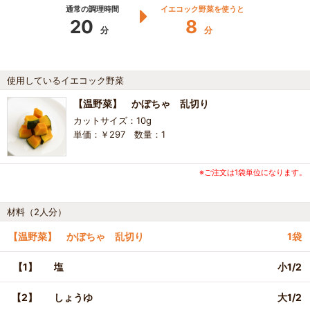
通常の調理時間
イエコック野菜を使うと
20
8
分
分
使用しているイエコック野菜
【温野菜】 かぼちゃ 乱切り
カットサイズ：10g
単価：￥297 数量：1
※ご注文は1袋単位になります。
材料（2人分）
【温野菜】 かぼちゃ 乱切り
1袋
【1】
塩
小1/2
【2】
しょうゆ
大1/2