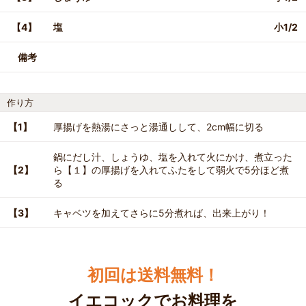
【4】
塩
小1/2
備考
作り方
【1】
厚揚げを熱湯にさっと湯通しして、2cm幅に切る
鍋にだし汁、しょうゆ、塩を入れて火にかけ、煮立った
【2】
ら【１】の厚揚げを入れてふたをして弱火で5分ほど煮
る
【3】
キャベツを加えてさらに5分煮れば、出来上がり！
初回は送料無料！
イエコックでお料理を