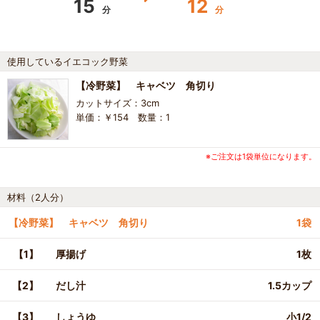
15
12
分
分
使用しているイエコック野菜
【冷野菜】 キャベツ 角切り
カットサイズ：3cm
単価：￥154 数量：1
※ご注文は1袋単位になります。
材料（2人分）
【冷野菜】 キャベツ 角切り
1袋
【1】
厚揚げ
1枚
【2】
だし汁
1.5カップ
【3】
しょうゆ
小1/2