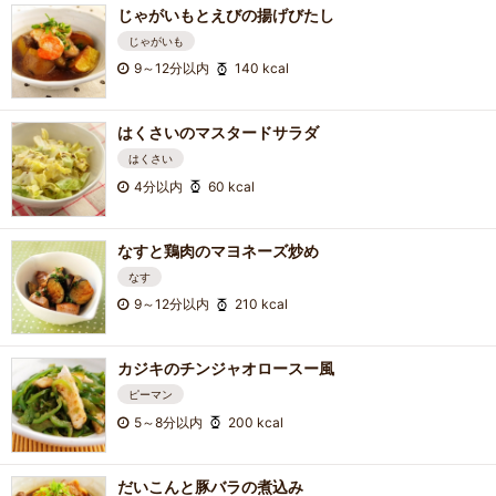
じゃがいもとえびの揚げびたし
じゃがいも
9～12分以内
140 kcal
はくさいのマスタードサラダ
はくさい
4分以内
60 kcal
なすと鶏肉のマヨネーズ炒め
なす
9～12分以内
210 kcal
カジキのチンジャオロースー風
ピーマン
5～8分以内
200 kcal
だいこんと豚バラの煮込み