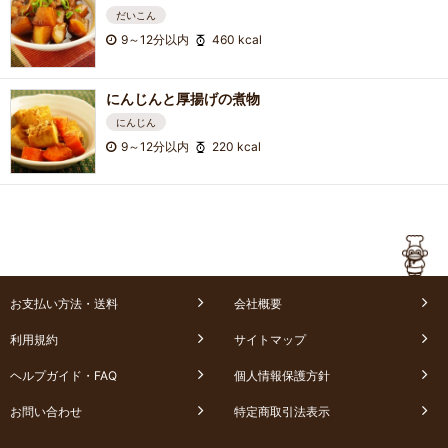
だいこん
9～12分以内
460 kcal
にんじんと厚揚げの煮物
にんじん
9～12分以内
220 kcal
お支払い方法・送料
会社概要
利用規約
サイトマップ
ヘルプガイド・FAQ
個人情報保護方針
お問い合わせ
特定商取引法表示