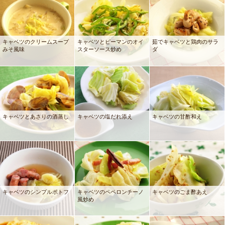
キャベツのクリームスープ
キャベツとピーマンのオイ
茹でキャベツと鶏肉のサラ
みそ風味
スターソース炒め
ダ
キャベツとあさりの酒蒸し
キャベツの塩だれ添え
キャベツの甘酢和え
キャベツのシンプルポトフ
キャベツのペペロンチーノ
キャベツのごま酢あえ
風炒め