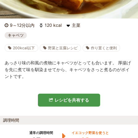
9～12分以内
120 kcal
主菜
キャベツ
200kcal以下
野菜と豆腐レシピ
作り置くと便利
あっさり味の和風の煮物にキャベツがとっても合います。 厚揚げ
を先に煮て味を馴染ませてから、キャベツをさっと煮るのがポイ
ントです。
レシピを共有する
調理時間
通常の調理時間
イエコック野菜を使うと