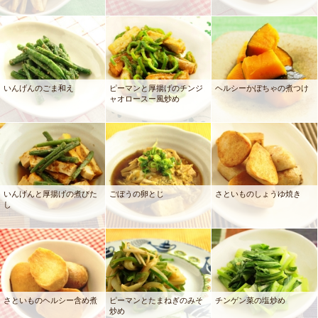
いんげんのごま和え
ピーマンと厚揚げのチンジ
ヘルシーかぼちゃの煮つけ
ャオロースー風炒め
いんげんと厚揚げの煮びた
ごぼうの卵とじ
さといものしょうゆ焼き
し
さといものヘルシー含め煮
ピーマンとたまねぎのみそ
チンゲン菜の塩炒め
炒め