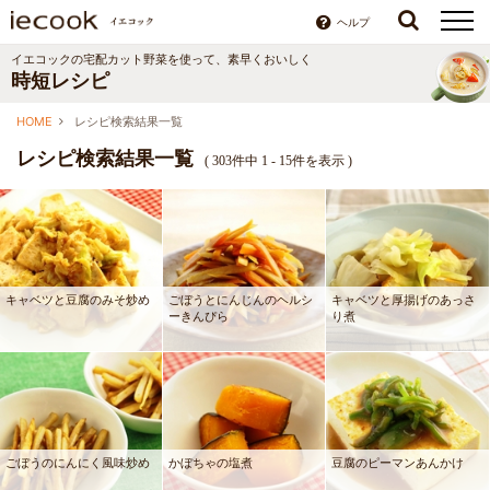
ヘルプ
イエコックの宅配カット野菜を使って、素早くおいしく
時短レシピ
HOME
レシピ検索結果一覧
レシピ検索結果一覧
(
303件中 1 - 15件を表示
)
キャベツと豆腐のみそ炒め
ごぼうとにんじんのヘルシ
キャベツと厚揚げのあっさ
ーきんぴら
り煮
ごぼうのにんにく風味炒め
かぼちゃの塩煮
豆腐のピーマンあんかけ