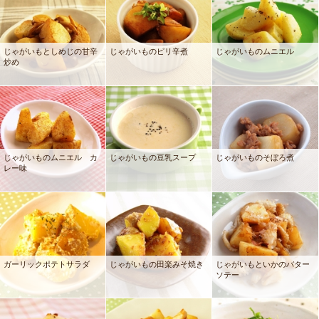
じゃがいもとしめじの甘辛
じゃがいものピリ辛煮
じゃがいものムニエル
炒め
じゃがいものムニエル カ
じゃがいもの豆乳スープ
じゃがいものそぼろ煮
レー味
ガーリックポテトサラダ
じゃがいもの田楽みそ焼き
じゃがいもといかのバター
ソテー