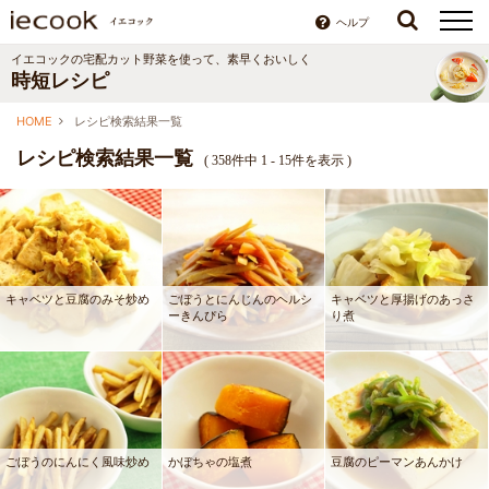
ヘルプ
イエコックの宅配カット野菜を使って、素早くおいしく
時短レシピ
HOME
レシピ検索結果一覧
レシピ検索結果一覧
(
358件中 1 - 15件を表示
)
キャベツと豆腐のみそ炒め
ごぼうとにんじんのヘルシ
キャベツと厚揚げのあっさ
ーきんぴら
り煮
ごぼうのにんにく風味炒め
かぼちゃの塩煮
豆腐のピーマンあんかけ