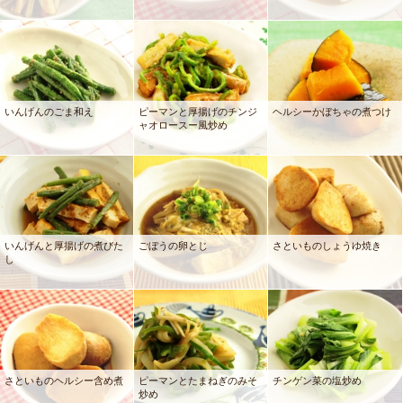
いんげんのごま和え
ピーマンと厚揚げのチンジ
ヘルシーかぼちゃの煮つけ
ャオロースー風炒め
いんげんと厚揚げの煮びた
ごぼうの卵とじ
さといものしょうゆ焼き
し
さといものヘルシー含め煮
ピーマンとたまねぎのみそ
チンゲン菜の塩炒め
炒め