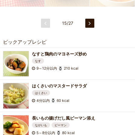
15/27
ピックアップレシピ
なすと鶏肉のマヨネーズ炒め
なす
9～12分以内
210 kcal
はくさいのマスタードサラダ
はくさい
4分以内
60 kcal
長いもの揚げだし風ピーマン添え
ながいも
ピーマン
5～8分以内
80 kcal