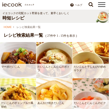
ヘルプ
イエコックの宅配カット野菜を使って、素早くおいしく
時短レシピ
HOME
レシピ検索結果一覧
レシピ検索結果一覧
(
27件中 1 - 15件を表示
)
マーボだいこん
だいこんとにんじんのポト
だいこんと干しえびの炒め
フ
サラダ
だいこんのチャンプルー風
あんかけ焼きだいこん
だいこんとにんじんのピク
炒め
ルス