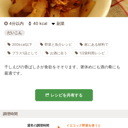
4分以内
40 kcal
副菜
だいこん
200kcal以下
野菜と魚介レシピ
家にある材料で
プラス1品として
お酒に合う
1/2袋利用レシピ
干しえびの香ばしさが食欲をそそります。箸休めにも酒の肴にも
最適です。
レシピを共有する
調理時間
通常の調理時間
イエコック野菜を使うと