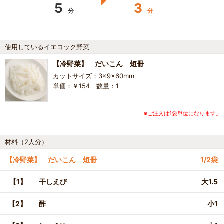
5
3
分
分
使用しているイエコック野菜
【冷野菜】 だいこん 短冊
カットサイズ：3×9×60mm
単価：￥154 数量：1
※ご注文は1袋単位になります。
材料（2人分）
【冷野菜】 だいこん 短冊
1/2袋
【1】
干しえび
大1.5
【2】
酢
小1