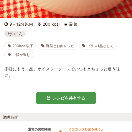
9～12分以内
200 kcal
副菜
だいこん
200kcal以下
野菜とお肉レシピ
プラス1品として
ご飯が進む
手軽にもう一品。オイスターソースでいつもとちょっと違う味
に。
レシピを共有する
調理時間
通常の調理時間
イエコック野菜を使うと