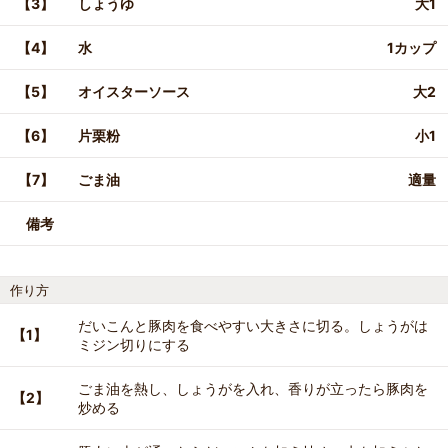
【3】
しょうゆ
大1
【4】
水
1カップ
【5】
オイスターソース
大2
【6】
片栗粉
小1
【7】
ごま油
適量
備考
作り方
だいこんと豚肉を食べやすい大きさに切る。しょうがは
【1】
ミジン切りにする
ごま油を熱し、しょうがを入れ、香りが立ったら豚肉を
【2】
炒める