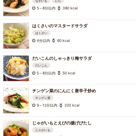
ながいも
にら
5～8分以内
380 kcal
はくさいのマスタードサラダ
はくさい
4分以内
60 kcal
だいこんのしゃっきり梅サラダ
だいこん
5～8分以内
50 kcal
チンゲン菜のにんにく唐辛子炒め
チンゲン菜
9～12分以内
320 kcal
じゃがいもとえびの揚げびたし
じゃがいも