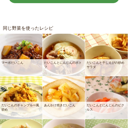
同じ野菜を使ったレシピ
マーボだいこん
だいこんとにんじんのポト
だいこんと干しえびの炒め
フ
サラダ
だいこんのチャンプルー風
あんかけ焼きだいこん
だいこんとにんじんのピク
炒め
ルス