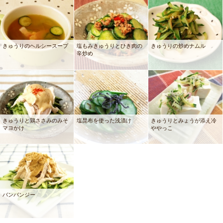
きゅうりのヘルシースープ
塩もみきゅうりとひき肉の
きゅうりの炒めナムル
辛炒め
きゅうりと鶏ささみのみそ
塩昆布を使った浅漬け
きゅうりとみょうが添え冷
マヨかけ
ややっこ
バンバンジー