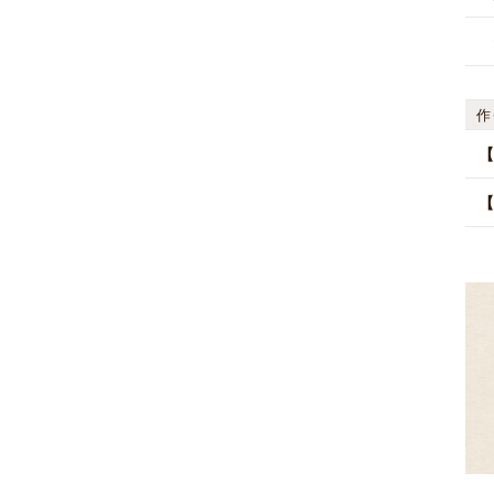
作
【
【