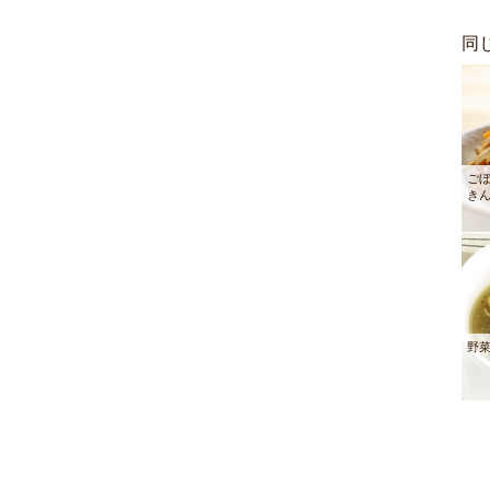
同
ご
き
野