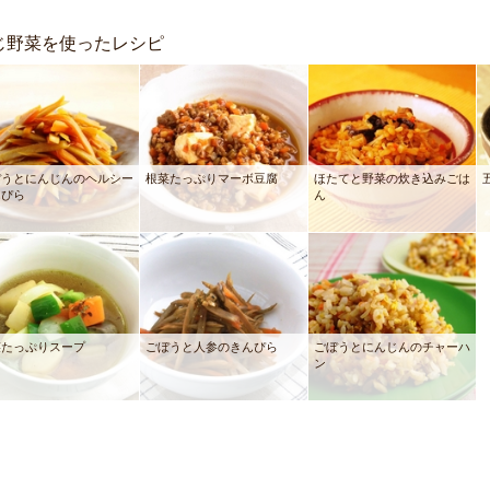
じ野菜を使ったレシピ
ぼうとにんじんのヘルシー
根菜たっぷりマーボ豆腐
ほたてと野菜の炊き込みごは
んぴら
ん
菜たっぷりスープ
ごぼうと人参のきんぴら
ごぼうとにんじんのチャーハ
ン