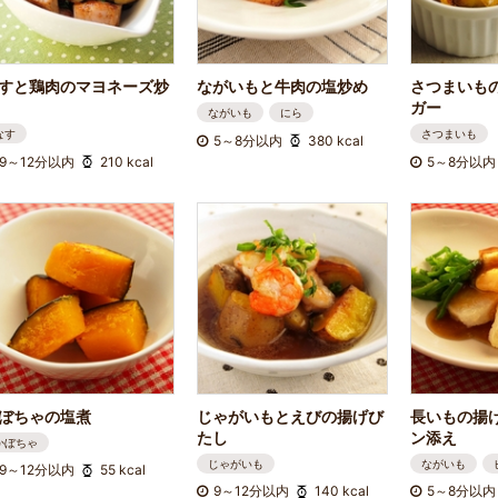
すと鶏肉のマヨネーズ炒
ながいもと牛肉の塩炒め
さつまいも
ガー
ながいも
にら
なす
さつまいも
5～8分以内
380 kcal
9～12分以内
210 kcal
5～8分以内
ぼちゃの塩煮
じゃがいもとえびの揚げび
長いもの揚
たし
ン添え
かぼちゃ
じゃがいも
ながいも
9～12分以内
55 kcal
9～12分以内
140 kcal
5～8分以内