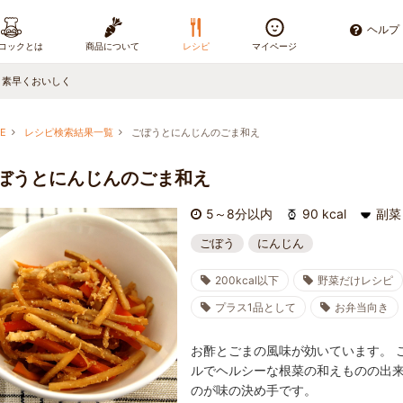
ヘルプ
コックとは
商品について
レシピ
マイページ
、素早くおいしく
E
レシピ検索結果一覧
ごぼうとにんじんのごま和え
ぼうとにんじんのごま和え
5～8分以内
90 kcal
副菜
ごぼう
にんじん
200kcal以下
野菜だけレシピ
プラス1品として
お弁当向き
お酢とごまの風味が効いています。 
ルでヘルシーな根菜の和えものの出
のが味の決め手です。