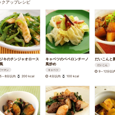
ックアップレシピ
ジキのチンジャオロース
キャベツのペペロンチーノ
だいこんと
風
風炒め
だいこん
ピーマン
キャベツ
9～12分以
5～8分以内
200 kcal
4分以内
100 kcal