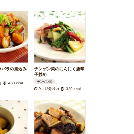
豚バラの煮込み
チンゲン菜のにんにく唐辛
子炒め
チンゲン菜
内
460 kcal
9～12分以内
320 kcal