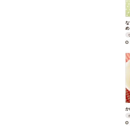
な
め
か