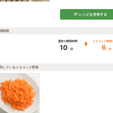
レシピを共有する
理時間
通常の調理時間
イエコック野菜
10
6
分
分
用しているイエコック野菜