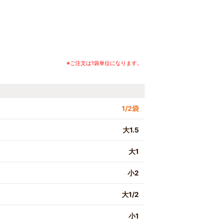
※ご注文は1袋単位になります。
1/2袋
大1.5
大1
小2
大1/2
小1