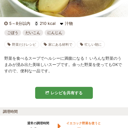
5～8分以内
210 kcal
汁物
ごぼう
だいこん
にんじん
野菜だけレシピ
家にある材料で
忙しい朝に
野菜を食べるスープでヘルシーに満腹になる！ いろんな野菜のう
まみが浸み出た美味しいスープです。余った野菜を使ってもOKで
すので、便利な一品です。
レシピを共有する
調理時間
通常の調理時間
イエコック野菜を使うと