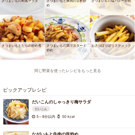
さつまいもの和風サラダ
さつまいもと豚肉の甘酢炒
さつまいもの塩バター炒め
め
さつまいもとたらの炒め煮
さつまいもの鶏マスタード
おさつぽりぽりスティック
炒め
同じ野菜を使ったレシピをもっと見る
ピックアップレシピ
だいこんのしゃっきり梅サラダ
だいこん
5～8分以内
50 kcal
ながいもと牛肉の塩炒め