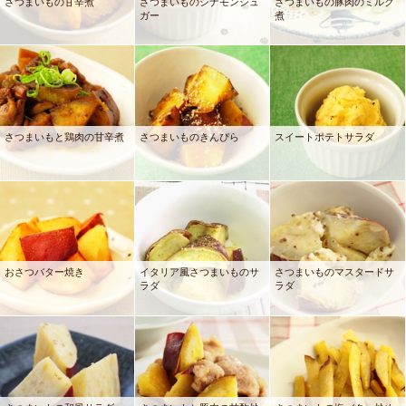
さつまいもの甘辛煮
さつまいものシナモンシュ
さつまいもの豚肉のミルク
ガー
煮
さつまいもと鶏肉の甘辛煮
さつまいものきんぴら
スイートポテトサラダ
おさつバター焼き
イタリア風さつまいものサ
さつまいものマスタードサ
ラダ
ラダ