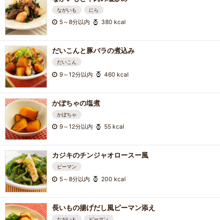
ながいも
にら
5～8分以内
380 kcal
だいこんと豚バラの煮込み
だいこん
9～12分以内
460 kcal
かぼちゃの塩煮
かぼちゃ
9～12分以内
55 kcal
カジキのチンジャオロースー風
ピーマン
5～8分以内
200 kcal
長いもの揚げだし風ピーマン添え
ながいも
ピーマン