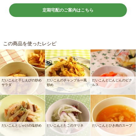
定期宅配のご案内はこちら
この商品を使ったレシピ
だいこんと干しえびの炒め
だいこんのチャンプルー風
だいこんとにんじんのピク
サラダ
炒め
ルス
だいこんとしゃけの塩炒め
だいこんとたこのマリネ
だいこんとひき肉のスープ