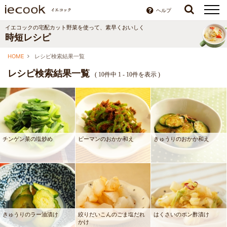
ヘルプ
イエコックの宅配カット野菜を使って、素早くおいしく
時短レシピ
HOME
レシピ検索結果一覧
レシピ検索結果一覧
(
10件中 1 - 10件を表示
)
チンゲン菜の塩炒め
ピーマンのおかか和え
きゅうりのおかか和え
きゅうりのラー油漬け
絞りだいこんのごま塩だれ
はくさいのポン酢漬け
かけ