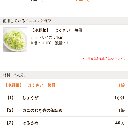
使用しているイエコック野菜
【冷野菜】 はくさい 短冊
カットサイズ：1cm
単価：￥168 数量：1
※ご注文は1袋単位になります。
材料（2人分）
【冷野菜】 はくさい 短冊
1袋
【1】
しょうが
1かけ
【2】
カニのむき身の缶詰め
1缶
【3】
はるさめ
40ｇ