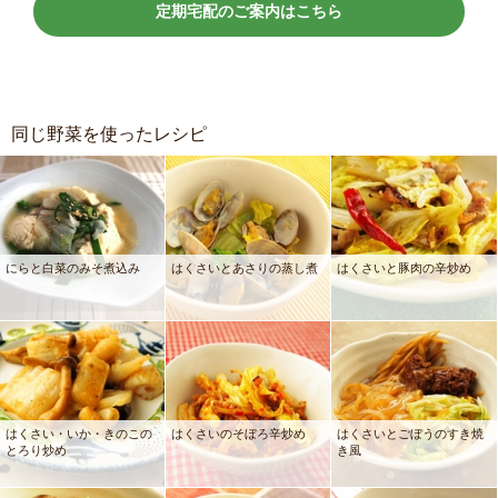
定期宅配のご案内はこちら
同じ野菜を使ったレシピ
にらと白菜のみそ煮込み
はくさいとあさりの蒸し煮
はくさいと豚肉の辛炒め
はくさい・いか・きのこの
はくさいのそぼろ辛炒め
はくさいとごぼうのすき焼
とろり炒め
き風