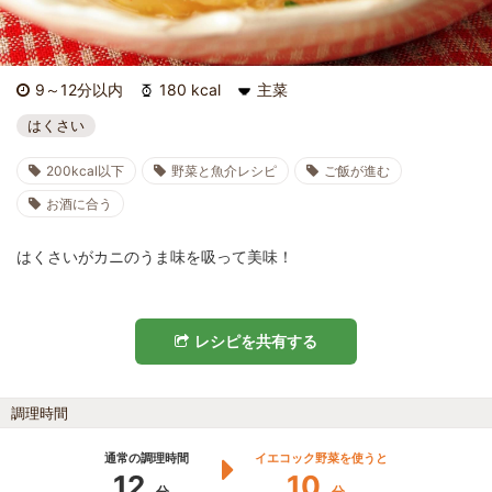
9～12分以内
180 kcal
主菜
はくさい
200kcal以下
野菜と魚介レシピ
ご飯が進む
お酒に合う
はくさいがカニのうま味を吸って美味！
レシピを共有する
調理時間
通常の調理時間
イエコック野菜を使うと
12
10
分
分