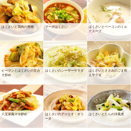
はくさいと鶏肉の煮物
マーボはくさい
はくさいとベーコンのミル
クスープ
ピーマンとはくさいの甘み
はくさいのシーザーサラダ
はくさいとささみのごま和
そ炒め
えサラダ
八宝菜風マヨ炒め
はくさいのアーリオ・オリ
はくさいとたらの洋風煮
ーオ