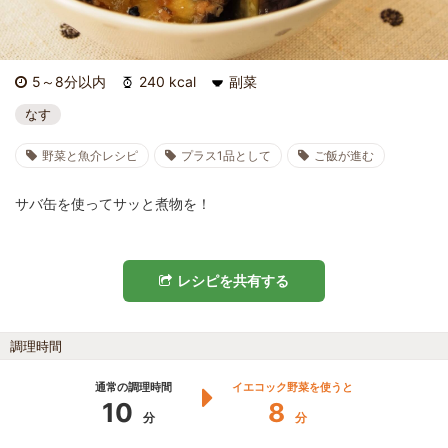
5～8分以内
240 kcal
副菜
なす
野菜と魚介レシピ
プラス1品として
ご飯が進む
サバ缶を使ってサッと煮物を！
レシピを共有する
調理時間
通常の調理時間
イエコック野菜を使うと
10
8
分
分