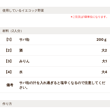
使用しているイエコック野菜
※ご注文は1袋単位になります。
材料（2人分）
【1】
サバ缶
200ｇ
【2】
酒
大2
【3】
みりん
大1
【4】
水
大4
サバ缶の汁を入れ過ぎると塩辛くなるので注意してくだ
備考
さい。
作り方