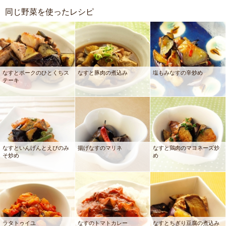
同じ野菜を使ったレシピ
なすとポークのひとくちス
なすと豚肉の煮込み
塩もみなすの辛炒め
テーキ
なすといんげんとえびのみ
揚げなすのマリネ
なすと鶏肉のマヨネーズ炒
そ炒め
め
ラタトゥイユ
なすのトマトカレー
なすとちぎり豆腐の煮込み