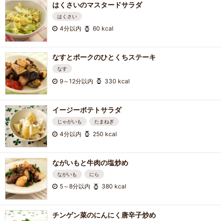
はくさいのマスタードサラダ
はくさい
4分以内
60 kcal
なすとポークのひとくちステーキ
なす
9～12分以内
330 kcal
イージーポテトサラダ
じゃがいも
たまねぎ
4分以内
250 kcal
ながいもと牛肉の塩炒め
ながいも
にら
5～8分以内
380 kcal
チンゲン菜のにんにく唐辛子炒め