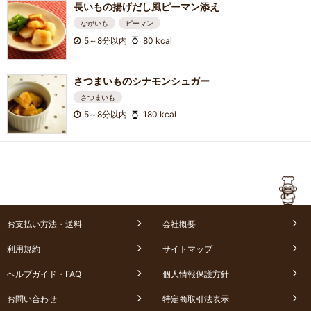
長いもの揚げだし風ピーマン添え
ながいも
ピーマン
5～8分以内
80 kcal
さつまいものシナモンシュガー
さつまいも
5～8分以内
180 kcal
お支払い方法・送料
会社概要
利用規約
サイトマップ
ヘルプガイド・FAQ
個人情報保護方針
お問い合わせ
特定商取引法表示