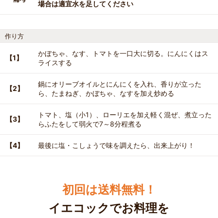
場合は適宜水を足してください
作り方
かぼちゃ、なす、トマトを一口大に切る。にんにくはス
【1】
ライスする
鍋にオリーブオイルとにんにくを入れ、香りが立った
【2】
ら、たまねぎ、かぼちゃ、なすを加え炒める
トマト、塩（小1）、ローリエを加え軽く混ぜ、煮立った
【3】
らふたをして弱火で7～8分程煮る
【4】
最後に塩・こしょうで味を調えたら、出来上がり！
初回は送料無料！
イエコックでお料理を