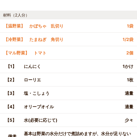
材料（2人分）
【温野菜】 かぼちゃ 乱切り
1袋
【冷野菜】 たまねぎ 角切り
1/2袋
【マル野菜】 トマト
2個
【1】
にんにく
1かけ
【2】
ローリエ
1枚
【3】
塩・こしょう
適量
【4】
オリーブオイル
適量
【5】
水(必要に応じて)
少々
基本は野菜の水分だけで煮詰めますが、水分が足りない
備考