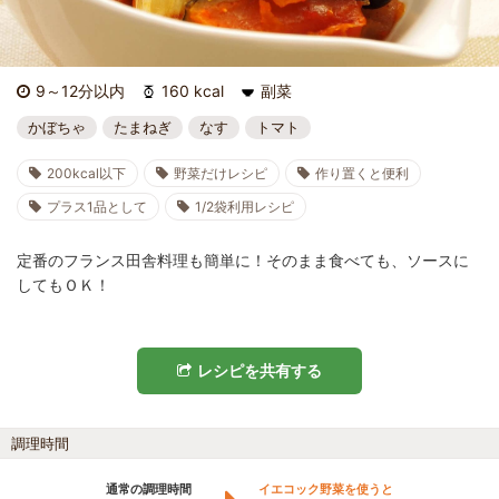
9～12分以内
160 kcal
副菜
かぼちゃ
たまねぎ
なす
トマト
200kcal以下
野菜だけレシピ
作り置くと便利
プラス1品として
1/2袋利用レシピ
定番のフランス田舎料理も簡単に！そのまま食べても、ソースに
してもＯＫ！
レシピを共有する
調理時間
通常の調理時間
イエコック野菜を使うと