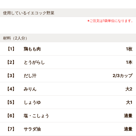
使用しているイエコック野菜
※ご注文は1袋単位になります。
材料（2人分）
【1】
鶏もも肉
1枚
【2】
とうがらし
1本
【3】
だし汁
2/3カップ
【4】
みりん
大2
【5】
しょうゆ
大1
【6】
塩・こしょう
適量
【7】
サラダ油
適量