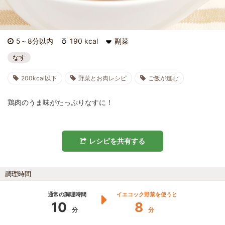
5～8分以内
190 kcal
副菜
なす
200kcal以下
野菜とお肉レシピ
ご飯が進む
鶏肉のうま味がたっぷりなすに！
レシピを共有する
調理時間
通常の調理時間
イエコック野菜を使うと
10
8
分
分