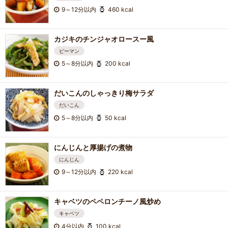
9～12分以内
460 kcal
カジキのチンジャオロースー風
ピーマン
5～8分以内
200 kcal
だいこんのしゃっきり梅サラダ
だいこん
5～8分以内
50 kcal
にんじんと厚揚げの煮物
にんじん
9～12分以内
220 kcal
キャベツのペペロンチーノ風炒め
キャベツ
4分以内
100 kcal