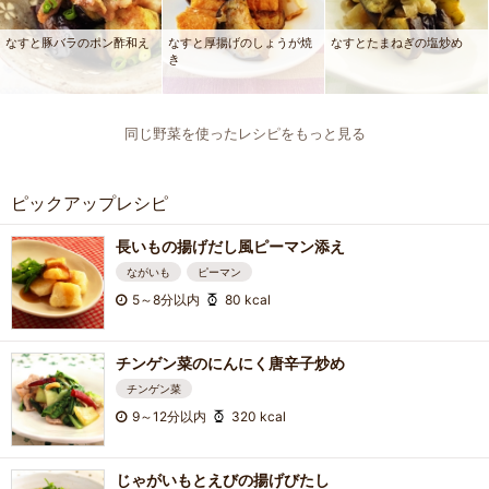
なすと豚バラのポン酢和え
なすと厚揚げのしょうが焼
なすとたまねぎの塩炒め
き
同じ野菜を使ったレシピをもっと見る
ピックアップレシピ
長いもの揚げだし風ピーマン添え
ながいも
ピーマン
5～8分以内
80 kcal
チンゲン菜のにんにく唐辛子炒め
チンゲン菜
9～12分以内
320 kcal
じゃがいもとえびの揚げびたし