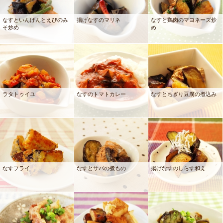
なすといんげんとえびのみ
揚げなすのマリネ
なすと鶏肉のマヨネーズ炒
そ炒め
め
ラタトゥイユ
なすのトマトカレー
なすとちぎり豆腐の煮込み
なすフライ
なすとサバの煮もの
揚げなすのしらす和え