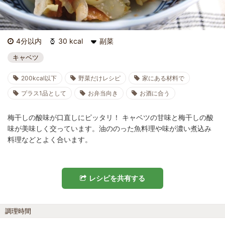
4分以内
30 kcal
副菜
キャベツ
200kcal以下
野菜だけレシピ
家にある材料で
プラス1品として
お弁当向き
お酒に合う
梅干しの酸味が口直しにピッタリ！ キャベツの甘味と梅干しの酸
味が美味しく交っています。油ののった魚料理や味が濃い煮込み
料理などとよく合います。
レシピを共有する
調理時間