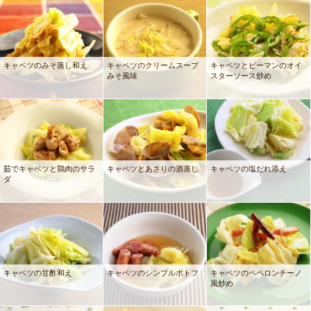
キャベツのみそ蒸し和え
キャベツのクリームスープ
キャベツとピーマンのオイ
みそ風味
スターソース炒め
茹でキャベツと鶏肉のサラ
キャベツとあさりの酒蒸し
キャベツの塩だれ添え
ダ
キャベツの甘酢和え
キャベツのシンプルポトフ
キャベツのペペロンチーノ
風炒め