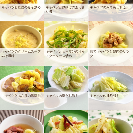
キャベツと豆腐のみそ炒め
キャベツと厚揚げのあっさ
キャベツのみそ蒸し和え
り煮
キャベツのクリームスープ
キャベツとピーマンのオイ
茹でキャベツと鶏肉のサラ
みそ風味
スターソース炒め
ダ
キャベツとあさりの酒蒸し
キャベツの塩だれ添え
キャベツの甘酢和え