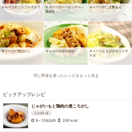
キャベツのシンプルポトフ
キャベツのペペロンチーノ
キャベツのごま酢あえ
風炒め
キャベツの煮びたし
キャベツのみそ炒め
キャベツとえびのホットサ
ラダ
同じ野菜を使ったレシピをもっと見る
ピックアップレシピ
じゃがいもと鶏肉の煮ころがし
じゃがいも
9～12分以内
330 kcal