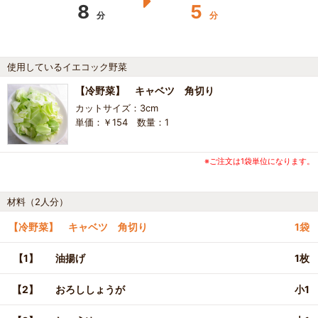
8
5
分
分
使用しているイエコック野菜
【冷野菜】 キャベツ 角切り
カットサイズ：3cm
単価：￥154 数量：1
※ご注文は1袋単位になります。
材料（2人分）
【冷野菜】 キャベツ 角切り
1袋
【1】
油揚げ
1枚
【2】
おろししょうが
小1