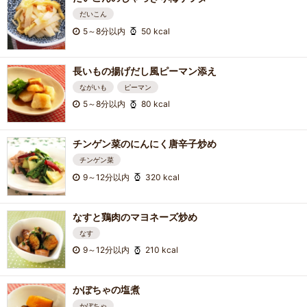
だいこん
5～8分以内
50 kcal
長いもの揚げだし風ピーマン添え
ながいも
ピーマン
5～8分以内
80 kcal
チンゲン菜のにんにく唐辛子炒め
チンゲン菜
9～12分以内
320 kcal
なすと鶏肉のマヨネーズ炒め
なす
9～12分以内
210 kcal
かぼちゃの塩煮
かぼちゃ