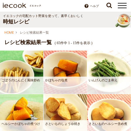
ヘルプ
イエコックの宅配カット野菜を使って、素早くおいしく
時短レシピ
HOME
レシピ検索結果一覧
レシピ検索結果一覧
(
65件中 1 - 15件を表示
)
ごぼうのにんにく風味炒め
かぼちゃの塩煮
いんげんのごま和え
ヘルシーかぼちゃの煮つけ
さといものしょうゆ焼き
さといものヘルシー含め煮