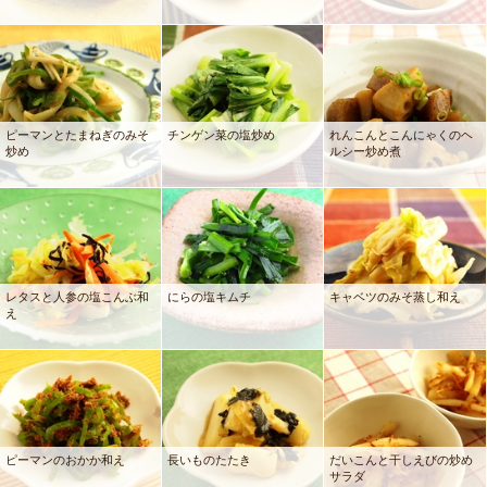
ピーマンとたまねぎのみそ
チンゲン菜の塩炒め
れんこんとこんにゃくのヘ
炒め
ルシー炒め煮
レタスと人参の塩こんぶ和
にらの塩キムチ
キャベツのみそ蒸し和え
え
ピーマンのおかか和え
長いものたたき
だいこんと干しえびの炒め
サラダ