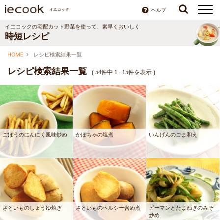
ヘルプ
イエコックの宅配カット野菜を使って、素早くおいしく
時短レシピ
HOME
レシピ検索結果一覧
レシピ検索結果一覧
(
54件中 1 - 15件を表示
)
ごぼうのにんにく風味炒め
かぼちゃの塩煮
いんげんのごま和え
さといものしょうゆ焼き
さといものヘルシー含め煮
ピーマンとたまねぎのみそ
炒め