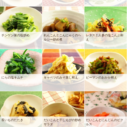
チンゲン菜の塩炒め
れんこんとこんにゃくのヘ
レタスと人参の塩こんぶ和
ルシー炒め煮
え
にらの塩キムチ
キャベツのみそ蒸し和え
ピーマンのおかか和え
長いものたたき
だいこんと干しえびの炒め
だいこんとにんじんのピク
サラダ
ルス