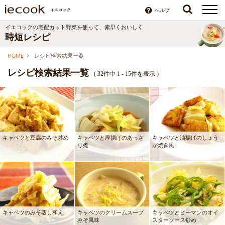
ヘルプ
イエコックの宅配カット野菜を使って、素早くおいしく
時短レシピ
HOME
レシピ検索結果一覧
レシピ検索結果一覧
(
32件中 1 - 15件を表示
)
キャベツと豆腐のみそ炒め
キャベツと厚揚げのあっさ
キャベツと油揚げのしょう
り煮
が焼き風
キャベツのみそ蒸し和え
キャベツのクリームスープ
キャベツとピーマンのオイ
みそ風味
スターソース炒め