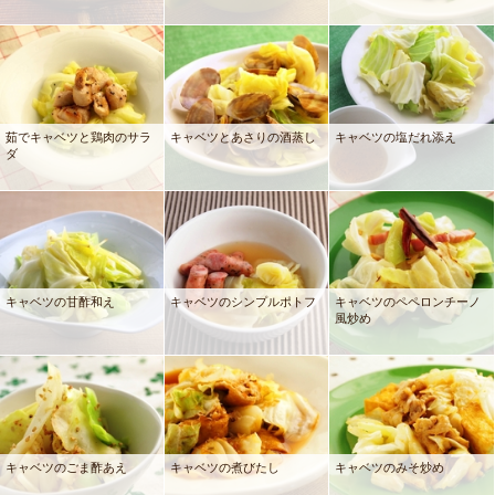
茹でキャベツと鶏肉のサラ
キャベツとあさりの酒蒸し
キャベツの塩だれ添え
ダ
キャベツの甘酢和え
キャベツのシンプルポトフ
キャベツのペペロンチーノ
風炒め
キャベツのごま酢あえ
キャベツの煮びたし
キャベツのみそ炒め