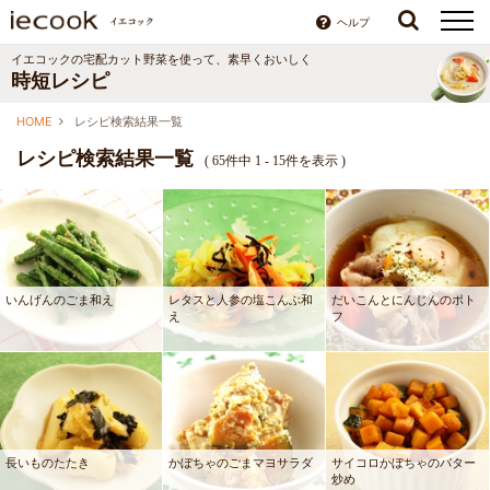
ヘルプ
イエコックの宅配カット野菜を使って、素早くおいしく
時短レシピ
HOME
レシピ検索結果一覧
レシピ検索結果一覧
(
65件中 1 - 15件を表示
)
いんげんのごま和え
レタスと人参の塩こんぶ和
だいこんとにんじんのポト
え
フ
長いものたたき
かぼちゃのごまマヨサラダ
サイコロかぼちゃのバター
炒め