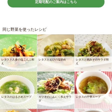
定期宅配のご案内はこちら
同じ野菜を使ったレシピ
レタスと人参の塩こんぶ和
レタスとえびの塩炒め
レタスと肉みそのサラダ和
え
え
レタスのはるさめスープ
カツオのにんにく和えサラ
レタスの中華スープ
ダ