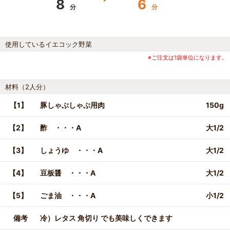
8
6
分
分
使用しているイエコック野菜
※ご注文は1袋単位になります。
材料（2人分）
【1】
豚しゃぶしゃぶ用肉
150g
【2】
酢 ・・・A
大1/2
【3】
しょうゆ ・・・A
大1/2
【4】
豆板醤 ・・・A
大1/2
【5】
ごま油 ・・・A
小1/2
備考
冷）レタス 角切り でも美味しくできます