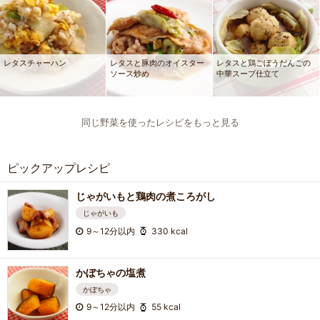
レタスチャーハン
レタスと豚肉のオイスター
レタスと鶏ごぼうだんごの
ソース炒め
中華スープ仕立て
同じ野菜を使ったレシピをもっと見る
ピックアップレシピ
じゃがいもと鶏肉の煮ころがし
じゃがいも
9～12分以内
330 kcal
かぼちゃの塩煮
かぼちゃ
9～12分以内
55 kcal