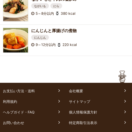
ながいも
にら
5～8分以内
380 kcal
にんじんと厚揚げの煮物
にんじん
9～12分以内
220 kcal
お支払い方法・送料
会社概要
利用規約
サイトマップ
ヘルプガイド・FAQ
個人情報保護方針
お問い合わせ
特定商取引法表示