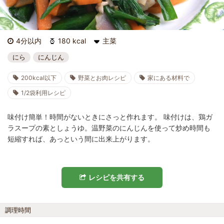
4分以内
180 kcal
主菜
にら
にんじん
200kcal以下
野菜とお肉レシピ
家にある材料で
1/2袋利用レシピ
味付け簡単！時間がないときにさっと作れます。 味付けは、鶏ガ
ラスープの素としょうゆ。温野菜のにんじんを使って炒め時間も
短縮すれば、あっという間に出来上がります。
レシピを共有する
調理時間