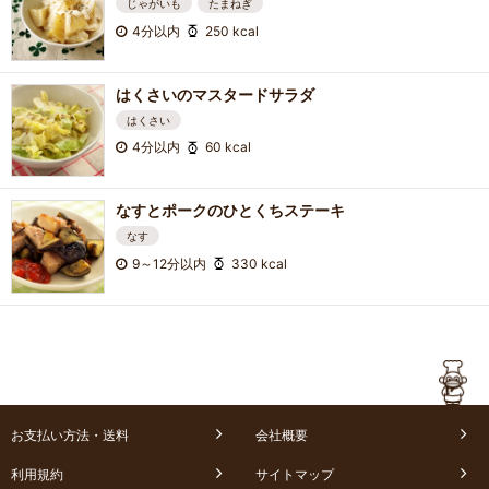
じゃがいも
たまねぎ
4分以内
250 kcal
はくさいのマスタードサラダ
はくさい
4分以内
60 kcal
なすとポークのひとくちステーキ
なす
9～12分以内
330 kcal
お支払い方法・送料
会社概要
利用規約
サイトマップ