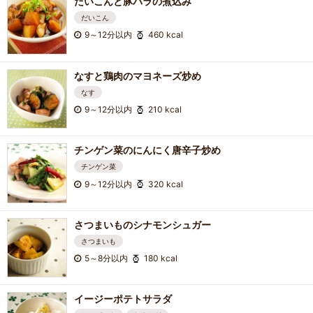
だいこんと豚バラの煮込み
だいこん
9～12分以内
460 kcal
なすと鶏肉のマヨネーズ炒め
なす
9～12分以内
210 kcal
チンゲン菜のにんにく唐辛子炒め
チンゲン菜
9～12分以内
320 kcal
さつまいものシナモンシュガー
さつまいも
5～8分以内
180 kcal
イージーポテトサラダ