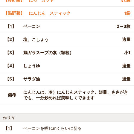
【温野菜】 にんじん スティック
1袋
【1】
ベーコン
2～3枚
【2】
塩、こしょう
適量
【3】
鶏ガラスープの素（顆粒）
小1
【4】
しょうゆ
適量
【5】
サラダ油
適量
にんじんは、冷）にんじんスティック、短冊、ささがき
備考
でも、十分炒めれば美味しくできます
作り方
【1】
ベーコンを幅1cmくらいに切る