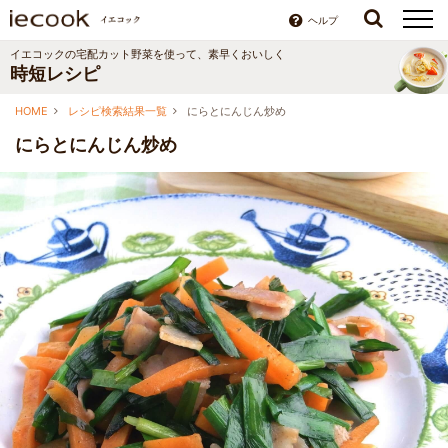
ヘルプ
イエコックの宅配カット野菜を使って、素早くおいしく
時短レシピ
HOME
レシピ検索結果一覧
にらとにんじん炒め
にらとにんじん炒め