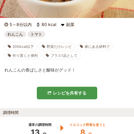
5～8分以内
80 kcal
副菜
れんこん
トマト
200kcal以下
野菜だけレシピ
家にある材料で
作り置くと便利
プラス1品として
れんこんの香ばしさと酸味がグッド！
レシピを共有する
調理時間
通常の調理時間
イエコック野菜を使うと
13
8
分
分