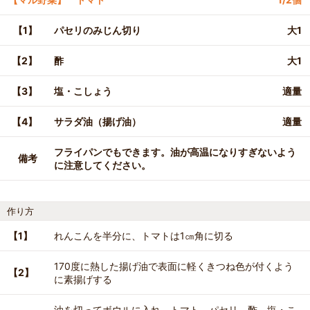
【1】
パセリのみじん切り
大1
【2】
酢
大1
【3】
塩・こしょう
適量
【4】
サラダ油（揚げ油）
適量
フライパンでもできます。油が高温になりすぎないよう
備考
に注意してください。
作り方
【1】
れんこんを半分に、トマトは1㎝角に切る
170度に熱した揚げ油で表面に軽くきつね色が付くよう
【2】
に素揚げする
油を切ってボウルに入れ、トマト、パセリ、酢、塩・こ