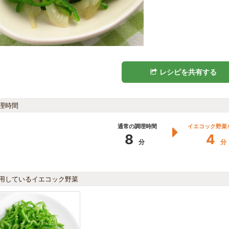
レシピを共有する
理時間
通常の調理時間
イエコック野菜
8
4
分
分
用しているイエコック野菜