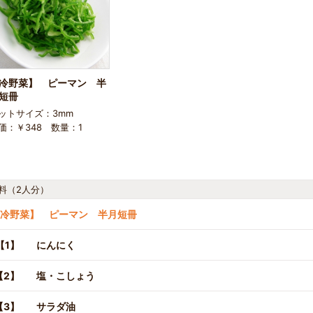
冷野菜】 ピーマン 半
短冊
ットサイズ：3mm
価：￥348 数量：1
料（2人分）
冷野菜】 ピーマン 半月短冊
【1】
にんにく
【2】
塩・こしょう
【3】
サラダ油