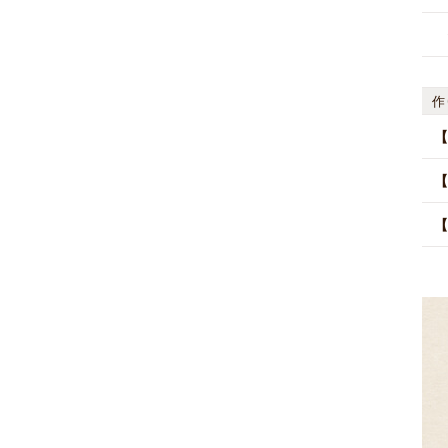
作
【
【
【