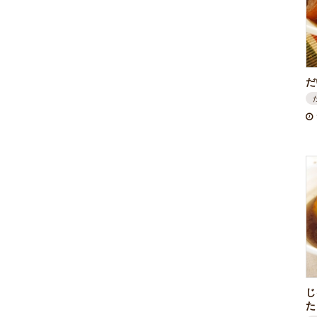
だ
じ
た