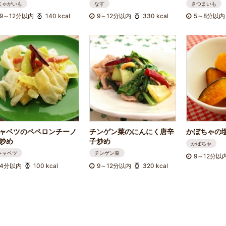
じゃがいも
なす
さつまいも
9～12分以内
140 kcal
9～12分以内
330 kcal
5～8分以内
ャベツのペペロンチーノ
チンゲン菜のにんにく唐辛
かぼちゃの
炒め
子炒め
かぼちゃ
キャベツ
チンゲン菜
9～12分以
4分以内
100 kcal
9～12分以内
320 kcal