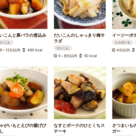
いこんと豚バラの煮込み
だいこんのしゃっきり梅サ
イージーポ
ラダ
だいこん
じゃがいも
だいこん
9～12分以内
460 kcal
4分以内
5～8分以内
50 kcal
ゃがいもとえびの揚げび
なすとポークのひとくちス
さつまいも
し
テーキ
ガー