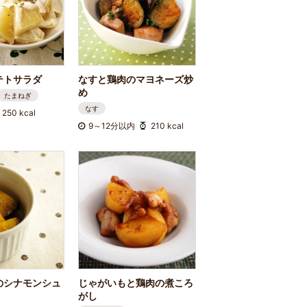
テトサラダ
なすと鶏肉のマヨネーズ炒
め
たまねぎ
なす
250 kcal
9～12分以内
210 kcal
のシナモンシュ
じゃがいもと鶏肉の煮ころ
がし