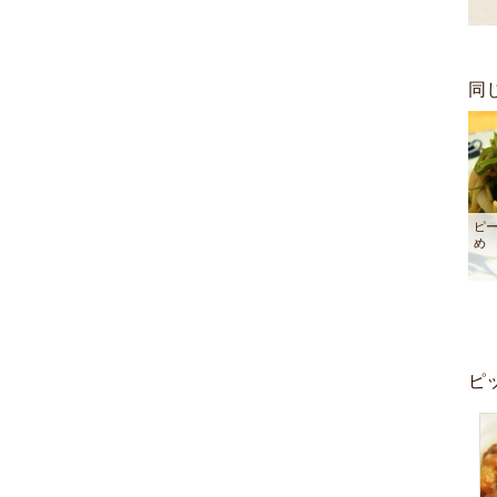
同
ピ
め
ピ