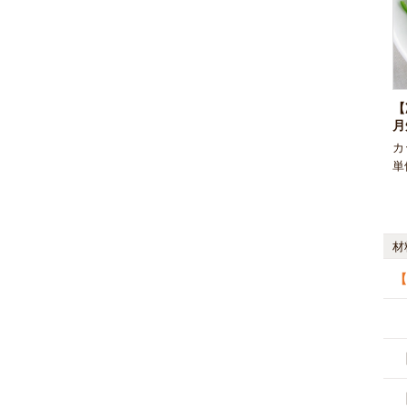
【
月
カ
単
材
【