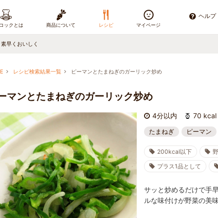
ヘルプ
コックとは
商品について
レシピ
マイページ
、素早くおいしく
E
レシピ検索結果一覧
ピーマンとたまねぎのガーリック炒め
ーマンとたまねぎのガーリック炒め
4分以内
70 kcal
たまねぎ
ピーマン
200kcal以下
プラス1品として
サッと炒めるだけで手
ルな味付けが野菜の美