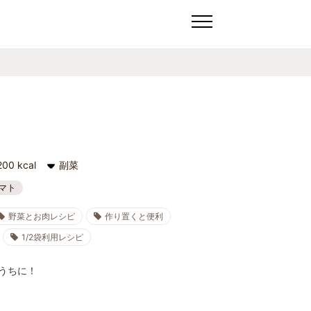
200 kcal
副菜
マト
野菜とお肉レシピ
作り置くと便利
1/2袋利用レシピ
うちに！