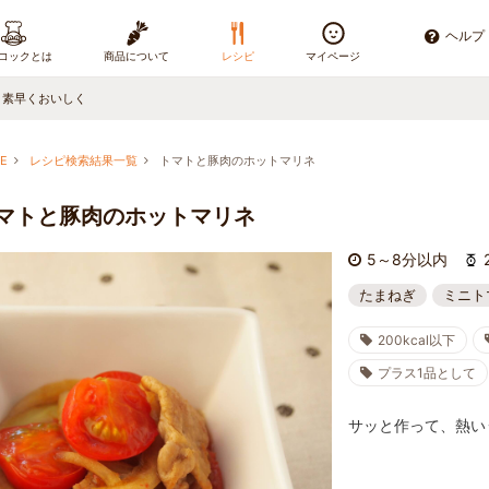
ヘルプ
コックとは
商品について
レシピ
マイページ
、素早くおいしく
E
レシピ検索結果一覧
トマトと豚肉のホットマリネ
マトと豚肉のホットマリネ
5～8分以内
たまねぎ
ミニト
200kcal以下
プラス1品として
サッと作って、熱い