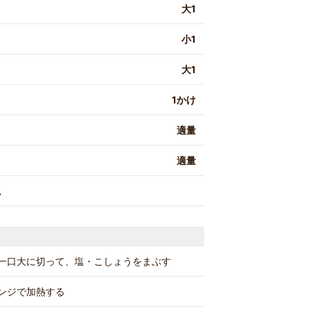
大1
小1
大1
1かけ
適量
適量
。
一口大に切って、塩・こしょうをまぶす
ンジで加熱する