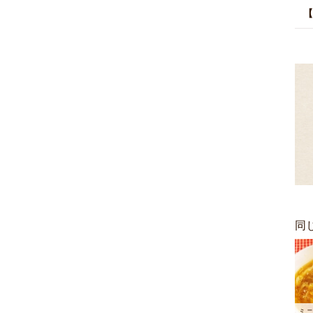
【
同
ミ