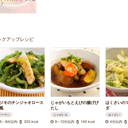
ープ
ックアップレシピ
ジキのチンジャオロース
じゃがいもとえびの揚げび
はくさいの
風
たし
ダ
ピーマン
じゃがいも
はくさい
5～8分以内
200 kcal
9～12分以内
140 kcal
4分以内