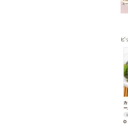
ス
ピ
カ
ー