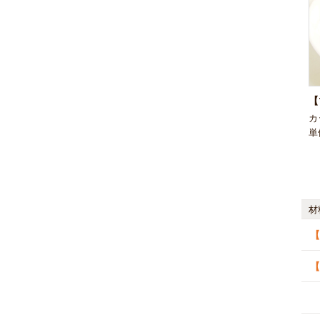
【
カ
単
材
【
【