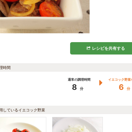
レシピを共有する
理時間
通常の調理時間
イエコック野菜
8
6
分
分
用しているイエコック野菜