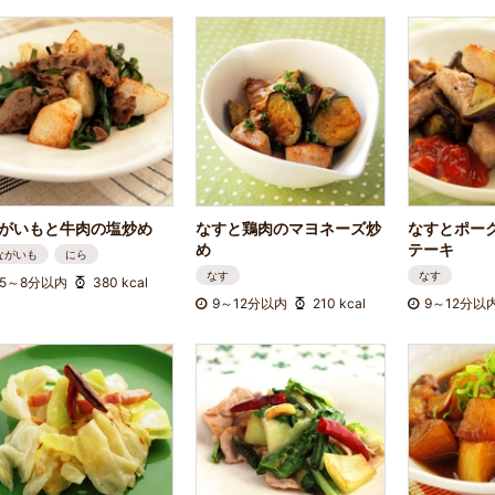
がいもと牛肉の塩炒め
なすと鶏肉のマヨネーズ炒
なすとポー
め
テーキ
ながいも
にら
なす
なす
5～8分以内
380 kcal
9～12分以内
210 kcal
9～12分以