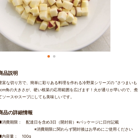
商品説明
豊富な切り方で、簡単に彩りある料理を作れる冷野菜シリーズの “さつまいも 
1cm角の大きさが、硬い根菜の応用範囲を広げます！火が通りが早いので、
てソースやスープにしても美味しいです。
商品の詳細情報
■消費期限： 配達日を含め3日（開封前）※パッケージに日付記載
※消費期限に関わらず開封後はお早めにご使用ください
■内容量： 100g