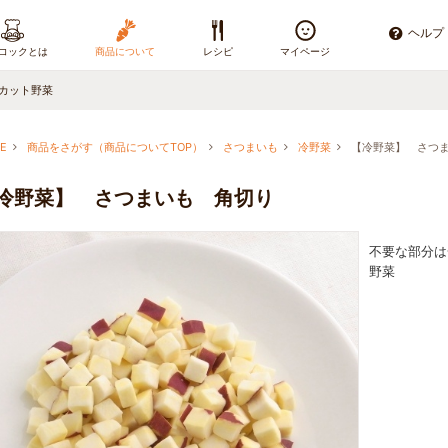
ヘルプ
コックとは
商品について
レシピ
マイページ
カット野菜
E
商品をさがす（商品についてTOP）
さつまいも
冷野菜
【冷野菜】 さつ
冷野菜】 さつまいも 角切り
不要な部分は
野菜