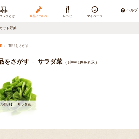
ヘルプ
コックとは
商品について
レシピ
マイページ
カット野菜
E
商品をさがす
品をさがす - サラダ菜
( 1件中 1件を表示 )
マル野菜】 サラダ菜