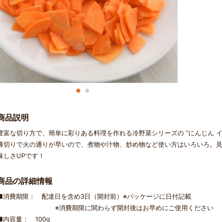
商品説明
豊富な切り方で、簡単に彩りある料理を作れる冷野菜シリーズの “にんじん イ
薄切りで火の通りが早いので、煮物や汁物、炒め物など使い方はいろいろ。
味しさUPです！
商品の詳細情報
■消費期限： 配達日を含め3日（開封前）※パッケージに日付記載
※消費期限に関わらず開封後はお早めにご使用ください
■内容量： 100g