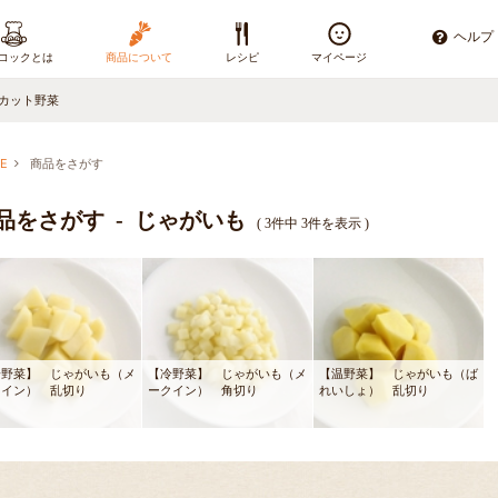
ヘルプ
コックとは
商品について
レシピ
マイページ
カット野菜
E
商品をさがす
品をさがす - じゃがいも
( 3件中 3件を表示 )
冷野菜】 じゃがいも（メ
【冷野菜】 じゃがいも（メ
【温野菜】 じゃがいも（ば
クイン） 乱切り
ークイン） 角切り
れいしょ） 乱切り