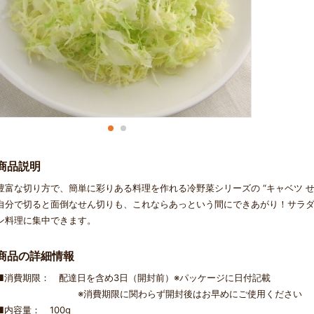
商品説明
豊富な切り方で、簡単に彩りある料理を作れる冷野菜シリーズの “キャベツ せ
自分で切ると面倒なせん切りも、これならあっという間にできあがり！サラ
ン料理に集中できます。
商品の詳細情報
■消費期限： 配達日を含め3日（開封前）※パッケージに日付記載
※消費期限に関わらず開封後はお早めにご使用ください
■内容量： 100g